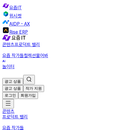
요즘IT
위시켓
AIDP - AX
Rise ERP
콘텐츠
프로덕트 밸리
요즘 작가들
컬렉션
물어봐
놀이터
광고 상품
광고 상품
작가 지원
로그인
회원가입
콘텐츠
프로덕트 밸리
요즘 작가들