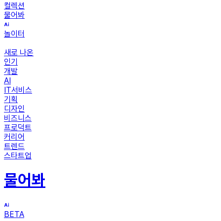
컬렉션
물어봐
놀이터
새로 나온
인기
개발
AI
IT서비스
기획
디자인
비즈니스
프로덕트
커리어
트렌드
스타트업
물어봐
BETA