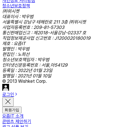
개인정보 처리방침
청소년보호정책
㈜위시켓
대표이사 : 박우범
서울특별시 강남구 테헤란로 211 3층 ㈜위시켓
사업자등록번호 : 209-81-57303
통신판매업신고 : 제2018-서울강남-02337 호
직업정보제공사업 신고번호 : J1200020180019
제호 : 요즘IT
발행인 : 박우범
편집인 : 노희선
청소년보호책임자 : 박우범
인터넷신문등록번호 : 서울,아54129
등록일 : 2022년 01월 23일
발행일 : 2021년 01월 10일
© 2013 Wishket Corp.
로그인
회원가입
요즘IT 소개
콘텐츠 제안하기
광고 상품 보기