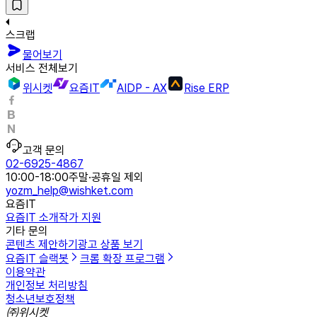
스크랩
물어보기
서비스 전체보기
위시켓
요즘IT
AIDP - AX
Rise ERP
고객 문의
02-6925-4867
10:00-18:00
주말·공휴일 제외
yozm_help@wishket.com
요즘IT
요즘IT 소개
작가 지원
기타 문의
콘텐츠 제안하기
광고 상품 보기
요즘IT 슬랙봇
크롬 확장 프로그램
이용약관
개인정보 처리방침
청소년보호정책
㈜위시켓