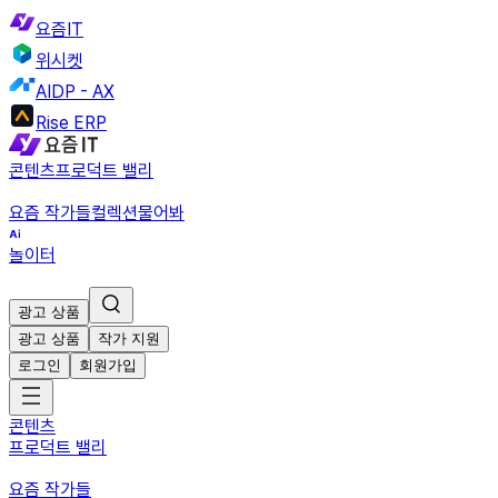
요즘IT
위시켓
AIDP - AX
Rise ERP
콘텐츠
프로덕트 밸리
요즘 작가들
컬렉션
물어봐
놀이터
광고 상품
광고 상품
작가 지원
로그인
회원가입
콘텐츠
프로덕트 밸리
요즘 작가들