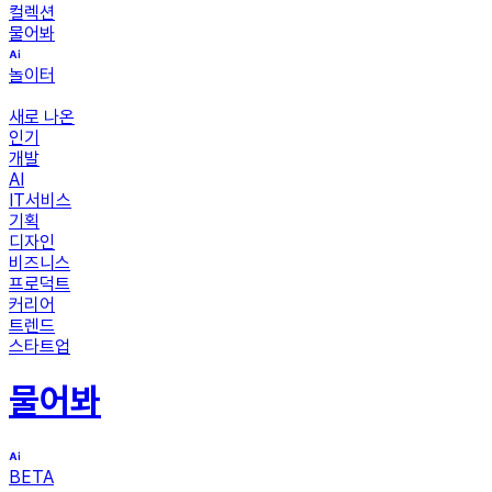
컬렉션
물어봐
놀이터
새로 나온
인기
개발
AI
IT서비스
기획
디자인
비즈니스
프로덕트
커리어
트렌드
스타트업
물어봐
BETA