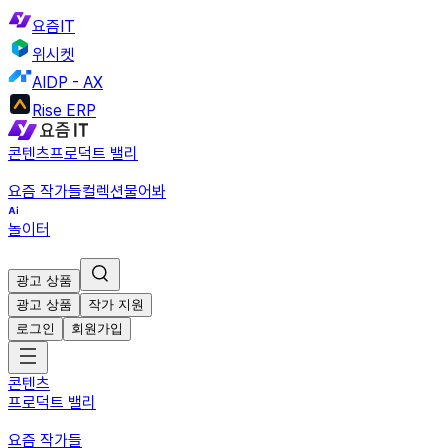
요즘IT
위시켓
AIDP - AX
Rise ERP
콘텐츠
프로덕트 밸리
요즘 작가들
컬렉션
물어봐
놀이터
광고 상품
광고 상품
작가 지원
로그인
회원가입
콘텐츠
프로덕트 밸리
요즘 작가들