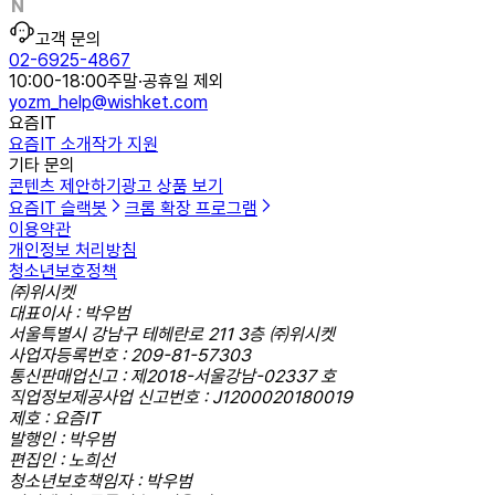
고객 문의
02-6925-4867
10:00-18:00
주말·공휴일 제외
yozm_help@wishket.com
요즘IT
요즘IT 소개
작가 지원
기타 문의
콘텐츠 제안하기
광고 상품 보기
요즘IT 슬랙봇
크롬 확장 프로그램
이용약관
개인정보 처리방침
청소년보호정책
㈜위시켓
대표이사 : 박우범
서울특별시 강남구 테헤란로 211 3층 ㈜위시켓
사업자등록번호 : 209-81-57303
통신판매업신고 : 제2018-서울강남-02337 호
직업정보제공사업 신고번호 : J1200020180019
제호 : 요즘IT
발행인 : 박우범
편집인 : 노희선
청소년보호책임자 : 박우범