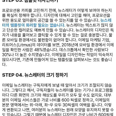
STEP 03. 템플릿 디자인하기
프로모션용 카피를 고민하기 전에, 뉴스레터가 어떻게 보여야 하는지
를 확실히 정해야 합니다. 디자인에 대해서 고민을 해야, 프로모션을
위한 용도로 얼마큼의 공간을 쓸 수 있는지를 알 수 있습니다.
뉴스레
터의 템플릿이 화려할 필요는 없습니다.
뉴스레터는 텍스트가 많지 않
고 단순한 컬러로도 예쁘게 만들 수 있습니다. 뉴스레터의 디자인은 독
자가 내용을 훑어보고 클릭할 수 있게 할 수 있는 걸로 충분합니다. 물
론 모바일 환경에서도 불편함이 없어야 합니다. 이메일 마케팅 기업,
리트머스(Litmus)의 데이터를 보면, 2018년에 모바일 환경에서 이메
일을 확인한 사람은 48%였습니다. 데스크톱에서 확인한 사람보다
30%나 더 높은 수치였습니다. 이메일을 디자인하는 작업이 익숙하지
않으시다면, 기존에 만들어져 있는 템플릿을 살펴보시는 것도 좋습니
다.
STEP 04. 뉴스레터의 크기 정하기
이메일 뉴스레터는 구독자에게 보낼 때 알아서 크기가 조절되지 않습
니다. 그렇다고 해서, 구독자들이 뉴스레터를 읽는 기기나 프로그램들
마다 다른 화면의 크기와 해상도를 우리가 모두 알 수도 없지요. 대부
분의 이메일 서비스들은 가로 너비를 600 픽셀로 정하고, 이메일의
본문 영역에서는 위-아래, 좌-우 모두 30픽셀의 여백을 둡니다. 이렇
게 변환되고 나면, 여러분의 뉴스레터는 원래 모양을 유지하지 못할 수
도 있습니다. 그렇기 때문에 뉴스레터 디자인은 가로 너비가 600픽셀