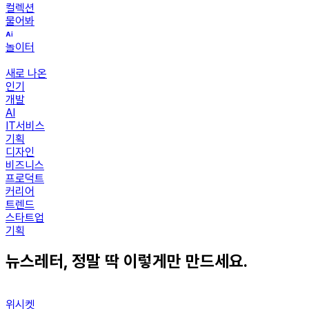
컬렉션
물어봐
놀이터
새로 나온
인기
개발
AI
IT서비스
기획
디자인
비즈니스
프로덕트
커리어
트렌드
스타트업
기획
뉴스레터, 정말 딱 이렇게만 만드세요.
위시켓