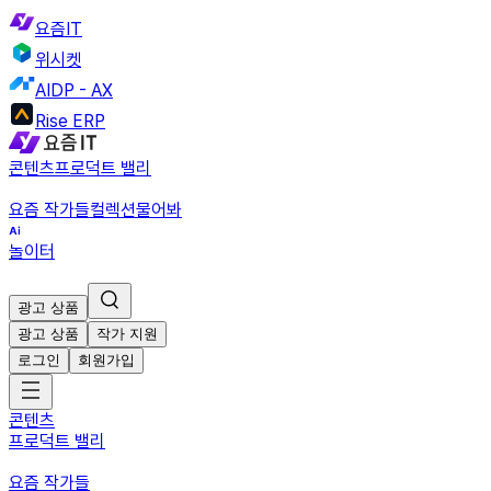
요즘IT
위시켓
AIDP - AX
Rise ERP
콘텐츠
프로덕트 밸리
요즘 작가들
컬렉션
물어봐
놀이터
광고 상품
광고 상품
작가 지원
로그인
회원가입
콘텐츠
프로덕트 밸리
요즘 작가들