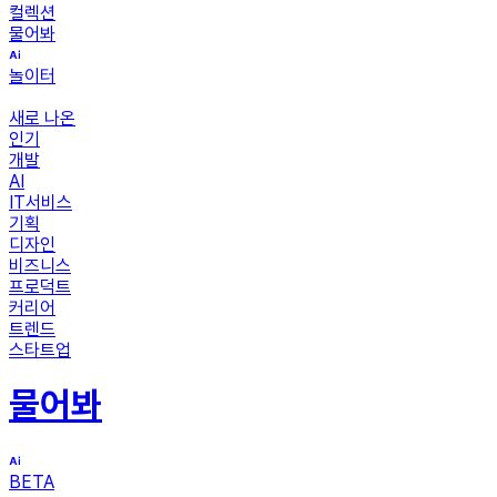
컬렉션
물어봐
놀이터
새로 나온
인기
개발
AI
IT서비스
기획
디자인
비즈니스
프로덕트
커리어
트렌드
스타트업
물어봐
BETA