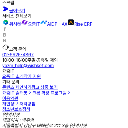
스크랩
물어보기
서비스 전체보기
위시켓
요즘IT
AIDP - AX
Rise ERP
고객 문의
02-6925-4867
10:00-18:00
주말·공휴일 제외
yozm_help@wishket.com
요즘IT
요즘IT 소개
작가 지원
기타 문의
콘텐츠 제안하기
광고 상품 보기
요즘IT 슬랙봇
크롬 확장 프로그램
이용약관
개인정보 처리방침
청소년보호정책
㈜위시켓
대표이사 : 박우범
서울특별시 강남구 테헤란로 211 3층 ㈜위시켓