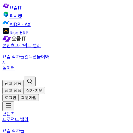
요즘IT
위시켓
AIDP - AX
Rise ERP
콘텐츠
프로덕트 밸리
요즘 작가들
컬렉션
물어봐
놀이터
광고 상품
광고 상품
작가 지원
로그인
회원가입
콘텐츠
프로덕트 밸리
요즘 작가들