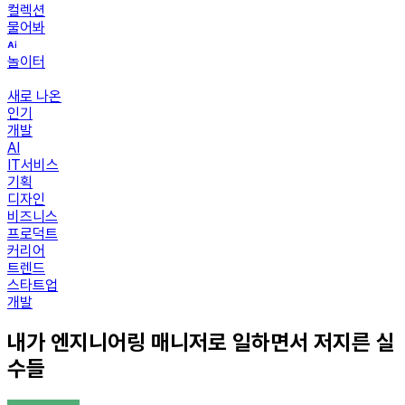
컬렉션
물어봐
놀이터
새로 나온
인기
개발
AI
IT서비스
기획
디자인
비즈니스
프로덕트
커리어
트렌드
스타트업
개발
내가 엔지니어링 매니저로 일하면서 저지른 실
수들