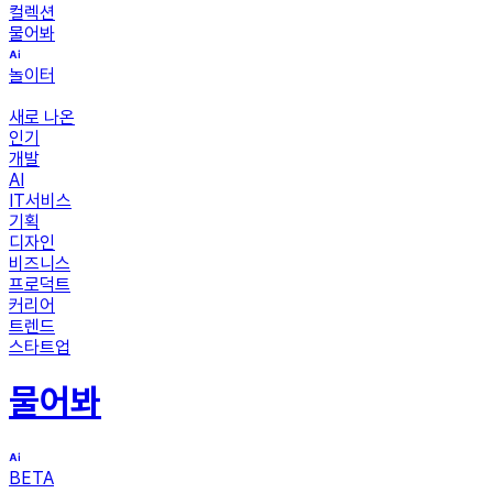
컬렉션
물어봐
놀이터
새로 나온
인기
개발
AI
IT서비스
기획
디자인
비즈니스
프로덕트
커리어
트렌드
스타트업
물어봐
BETA