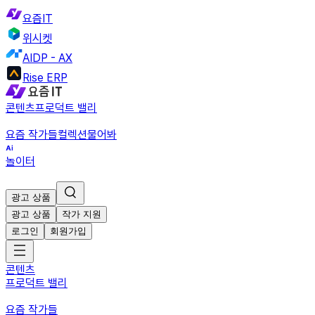
요즘IT
위시켓
AIDP - AX
Rise ERP
콘텐츠
프로덕트 밸리
요즘 작가들
컬렉션
물어봐
놀이터
광고 상품
광고 상품
작가 지원
로그인
회원가입
콘텐츠
프로덕트 밸리
요즘 작가들