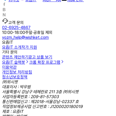
고객 문의
02-6925-4867
10:00-18:00
주말·공휴일 제외
yozm_help@wishket.com
요즘IT
요즘IT 소개
작가 지원
기타 문의
콘텐츠 제안하기
광고 상품 보기
요즘IT 슬랙봇
크롬 확장 프로그램
이용약관
개인정보 처리방침
청소년보호정책
㈜위시켓
대표이사 : 박우범
서울특별시 강남구 테헤란로 211 3층 ㈜위시켓
사업자등록번호 : 209-81-57303
통신판매업신고 : 제2018-서울강남-02337 호
직업정보제공사업 신고번호 : J1200020180019
제호 : 요즘IT