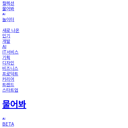
컬렉션
물어봐
놀이터
새로 나온
인기
개발
AI
IT서비스
기획
디자인
비즈니스
프로덕트
커리어
트렌드
스타트업
물어봐
BETA