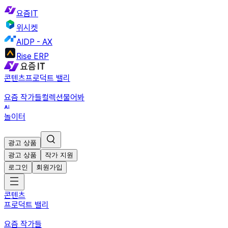
요즘IT
위시켓
AIDP - AX
Rise ERP
콘텐츠
프로덕트 밸리
요즘 작가들
컬렉션
물어봐
놀이터
광고 상품
광고 상품
작가 지원
로그인
회원가입
콘텐츠
프로덕트 밸리
요즘 작가들