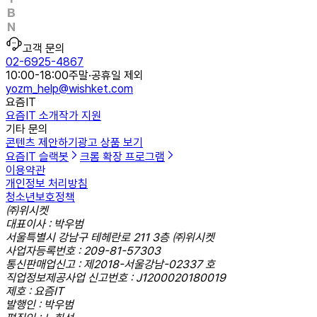
고객 문의
02-6925-4867
10:00-18:00
주말·공휴일 제외
yozm_help@wishket.com
요즘IT
요즘IT 소개
작가 지원
기타 문의
콘텐츠 제안하기
광고 상품 보기
요즘IT 슬랙봇
크롬 확장 프로그램
이용약관
개인정보 처리방침
청소년보호정책
㈜위시켓
대표이사 : 박우범
서울특별시 강남구 테헤란로 211 3층 ㈜위시켓
사업자등록번호 : 209-81-57303
통신판매업신고 : 제2018-서울강남-02337 호
직업정보제공사업 신고번호 : J1200020180019
제호 : 요즘IT
발행인 : 박우범