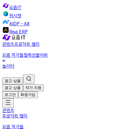
요즘IT
위시켓
AIDP - AX
Rise ERP
콘텐츠
프로덕트 밸리
요즘 작가들
컬렉션
물어봐
놀이터
광고 상품
광고 상품
작가 지원
로그인
회원가입
콘텐츠
프로덕트 밸리
요즘 작가들