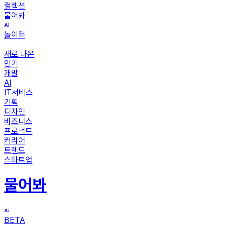
컬렉션
물어봐
놀이터
새로 나온
인기
개발
AI
IT서비스
기획
디자인
비즈니스
프로덕트
커리어
트렌드
스타트업
물어봐
BETA