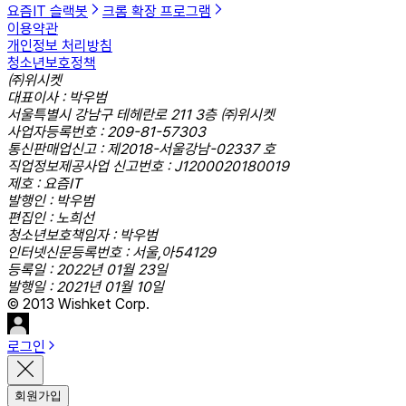
요즘IT 슬랙봇
크롬 확장 프로그램
이용약관
개인정보 처리방침
청소년보호정책
㈜위시켓
대표이사 : 박우범
서울특별시 강남구 테헤란로 211 3층 ㈜위시켓
사업자등록번호 : 209-81-57303
통신판매업신고 : 제2018-서울강남-02337 호
직업정보제공사업 신고번호 : J1200020180019
제호 : 요즘IT
발행인 : 박우범
편집인 : 노희선
청소년보호책임자 : 박우범
인터넷신문등록번호 : 서울,아54129
등록일 : 2022년 01월 23일
발행일 : 2021년 01월 10일
© 2013 Wishket Corp.
로그인
회원가입