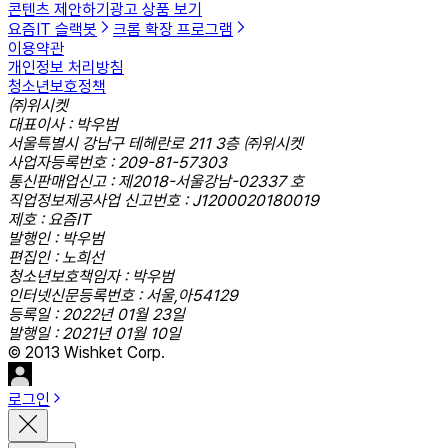
콘텐츠 제안하기
광고 상품 보기
요즘IT 슬랙봇
크롬 확장 프로그램
이용약관
개인정보 처리방침
청소년보호정책
㈜위시켓
대표이사 : 박우범
서울특별시 강남구 테헤란로 211 3층 ㈜위시켓
사업자등록번호 : 209-81-57303
통신판매업신고 : 제2018-서울강남-02337 호
직업정보제공사업 신고번호 : J1200020180019
제호 : 요즘IT
발행인 : 박우범
편집인 : 노희선
청소년보호책임자 : 박우범
인터넷신문등록번호 : 서울,아54129
등록일 : 2022년 01월 23일
발행일 : 2021년 01월 10일
© 2013 Wishket Corp.
로그인