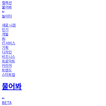
컬렉션
물어봐
놀이터
새로 나온
인기
개발
AI
IT서비스
기획
디자인
비즈니스
프로덕트
커리어
트렌드
스타트업
물어봐
BETA