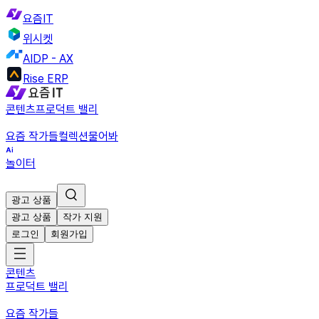
요즘IT
위시켓
AIDP - AX
Rise ERP
콘텐츠
프로덕트 밸리
요즘 작가들
컬렉션
물어봐
놀이터
광고 상품
광고 상품
작가 지원
로그인
회원가입
콘텐츠
프로덕트 밸리
요즘 작가들