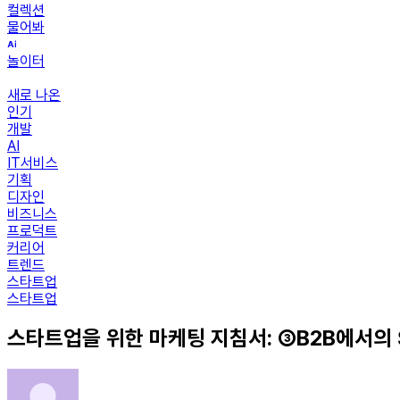
컬렉션
물어봐
놀이터
새로 나온
인기
개발
AI
IT서비스
기획
디자인
비즈니스
프로덕트
커리어
트렌드
스타트업
스타트업
스타트업을 위한 마케팅 지침서: ③B2B에서의 