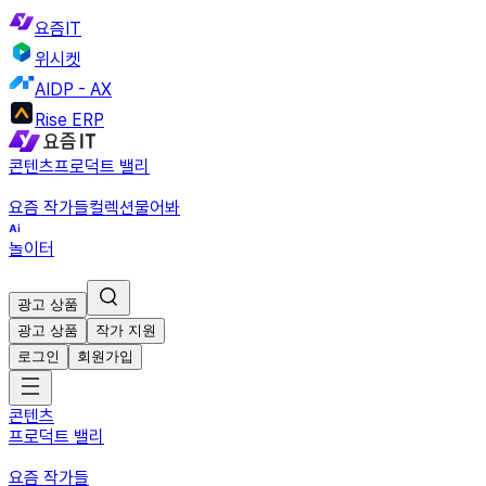
요즘IT
위시켓
AIDP - AX
Rise ERP
콘텐츠
프로덕트 밸리
요즘 작가들
컬렉션
물어봐
놀이터
광고 상품
광고 상품
작가 지원
로그인
회원가입
콘텐츠
프로덕트 밸리
요즘 작가들