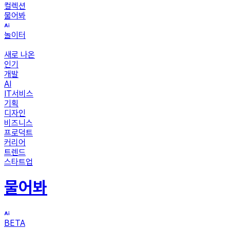
컬렉션
물어봐
놀이터
새로 나온
인기
개발
AI
IT서비스
기획
디자인
비즈니스
프로덕트
커리어
트렌드
스타트업
물어봐
BETA