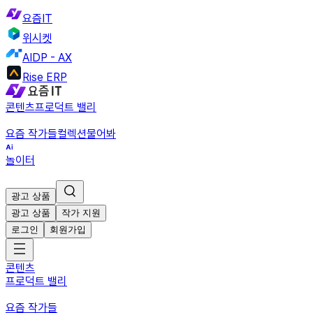
요즘IT
위시켓
AIDP - AX
Rise ERP
콘텐츠
프로덕트 밸리
요즘 작가들
컬렉션
물어봐
놀이터
광고 상품
광고 상품
작가 지원
로그인
회원가입
콘텐츠
프로덕트 밸리
요즘 작가들