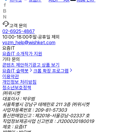
고객 문의
02-6925-4867
10:00-18:00
주말·공휴일 제외
yozm_help@wishket.com
요즘IT
요즘IT 소개
작가 지원
기타 문의
콘텐츠 제안하기
광고 상품 보기
요즘IT 슬랙봇
크롬 확장 프로그램
이용약관
개인정보 처리방침
청소년보호정책
㈜위시켓
대표이사 : 박우범
서울특별시 강남구 테헤란로 211 3층 ㈜위시켓
사업자등록번호 : 209-81-57303
통신판매업신고 : 제2018-서울강남-02337 호
직업정보제공사업 신고번호 : J1200020180019
제호 : 요즘IT