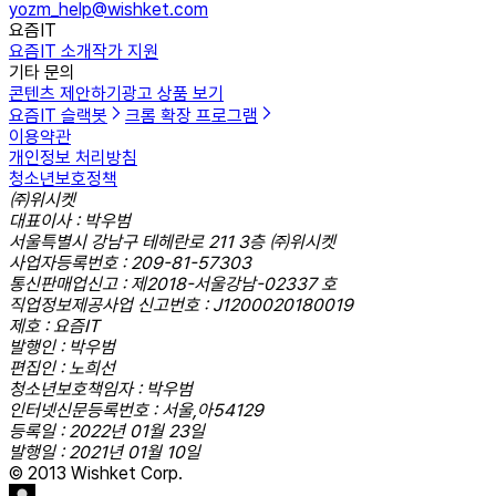
yozm_help@wishket.com
요즘IT
요즘IT 소개
작가 지원
기타 문의
콘텐츠 제안하기
광고 상품 보기
요즘IT 슬랙봇
크롬 확장 프로그램
이용약관
개인정보 처리방침
청소년보호정책
㈜위시켓
대표이사 : 박우범
서울특별시 강남구 테헤란로 211 3층 ㈜위시켓
사업자등록번호 : 209-81-57303
통신판매업신고 : 제2018-서울강남-02337 호
직업정보제공사업 신고번호 : J1200020180019
제호 : 요즘IT
발행인 : 박우범
편집인 : 노희선
청소년보호책임자 : 박우범
인터넷신문등록번호 : 서울,아54129
등록일 : 2022년 01월 23일
발행일 : 2021년 01월 10일
© 2013 Wishket Corp.