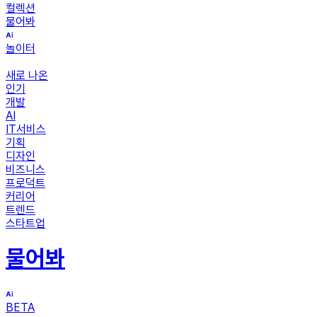
컬렉션
물어봐
놀이터
새로 나온
인기
개발
AI
IT서비스
기획
디자인
비즈니스
프로덕트
커리어
트렌드
스타트업
물어봐
BETA