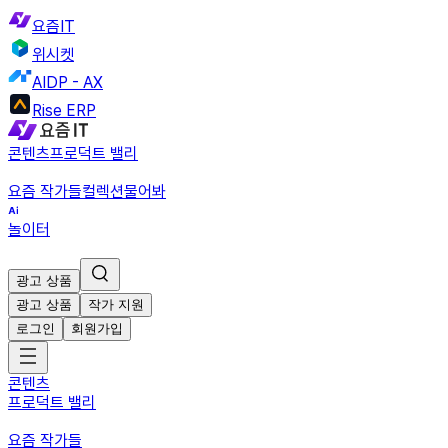
요즘IT
위시켓
AIDP - AX
Rise ERP
콘텐츠
프로덕트 밸리
요즘 작가들
컬렉션
물어봐
놀이터
광고 상품
광고 상품
작가 지원
로그인
회원가입
콘텐츠
프로덕트 밸리
요즘 작가들