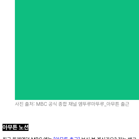
사진 출처: MBC 공식 종합 채널 엠뚜루마뚜루_아무튼 출근
아무튼 노션