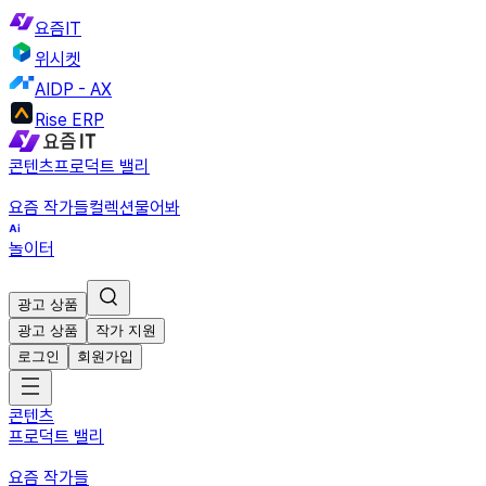
요즘IT
위시켓
AIDP - AX
Rise ERP
콘텐츠
프로덕트 밸리
요즘 작가들
컬렉션
물어봐
놀이터
광고 상품
광고 상품
작가 지원
로그인
회원가입
콘텐츠
프로덕트 밸리
요즘 작가들