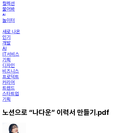
컬렉션
물어봐
놀이터
새로 나온
인기
개발
AI
IT서비스
기획
디자인
비즈니스
프로덕트
커리어
트렌드
스타트업
기획
노션으로 “나다운” 이력서 만들기.pdf