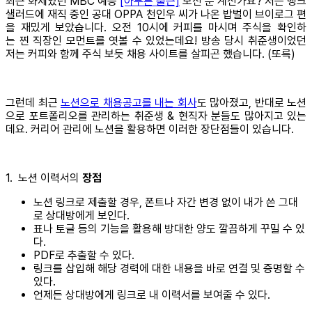
최근 화제였던
MBC 예능
[아무튼 출근]
보신 분 계신가요? 저는 뱅크
샐러드에 재직 중인 공대 OPPA 천인우 씨가 나온 밥벌이 브이로그 편
을 재밌게 보았습니다. 오전 10시에 커피를 마시며 주식을 확인하
는 찐 직장인 모먼트를 엿볼 수 있었는데요! 방송 당시 취준생이었던
저는 커피와 함께 주식 보듯 채용 사이트를 살피곤 했습니다. (또륵)
그런데 최근
노션으로 채용공고를 내는 회사
도 많아졌고, 반대로 노션
으로 포트폴리오를 관리하는 취준생 & 현직자 분들도 많아지고 있는
데요. 커리어 관리에 노션을 활용하면 이러한 장단점들이 있습니다.
1. 노션 이력서의
장점
노션 링크로 제출할 경우, 폰트나 자간 변경 없이 내가 쓴 그대
로 상대방에게 보인다.
표나 토글 등의 기능을 활용해 방대한 양도 깔끔하게 꾸밀 수 있
다.
PDF로 추출할 수 있다.
링크를 삽입해 해당 경력에 대한 내용을 바로 연결 및 증명할 수
있다.
언제든 상대방에게 링크로 내 이력서를 보여줄 수 있다.