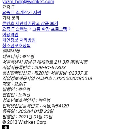
yozm_help@wishket.com
요즘IT
요즘IT 소개
작가 지원
기타 문의
콘텐츠 제안하기
광고 상품 보기
요즘IT 슬랙봇
크롬 확장 프로그램
이용약관
개인정보 처리방침
청소년보호정책
㈜위시켓
대표이사 : 박우범
서울특별시 강남구 테헤란로 211 3층 ㈜위시켓
사업자등록번호 : 209-81-57303
통신판매업신고 : 제2018-서울강남-02337 호
직업정보제공사업 신고번호 : J1200020180019
제호 : 요즘IT
발행인 : 박우범
편집인 : 노희선
청소년보호책임자 : 박우범
인터넷신문등록번호 : 서울,아54129
등록일 : 2022년 01월 23일
발행일 : 2021년 01월 10일
© 2013 Wishket Corp.