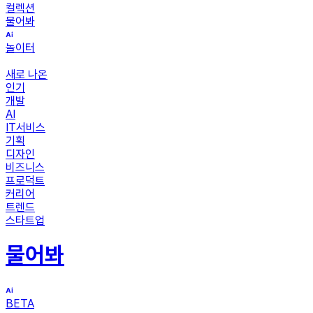
컬렉션
물어봐
놀이터
새로 나온
인기
개발
AI
IT서비스
기획
디자인
비즈니스
프로덕트
커리어
트렌드
스타트업
물어봐
BETA