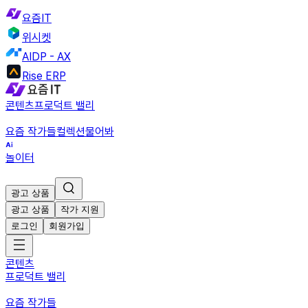
요즘IT
위시켓
AIDP - AX
Rise ERP
콘텐츠
프로덕트 밸리
요즘 작가들
컬렉션
물어봐
놀이터
광고 상품
광고 상품
작가 지원
로그인
회원가입
콘텐츠
프로덕트 밸리
요즘 작가들