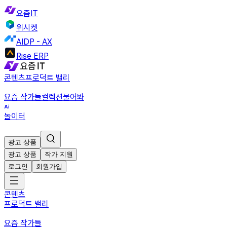
요즘IT
위시켓
AIDP - AX
Rise ERP
콘텐츠
프로덕트 밸리
요즘 작가들
컬렉션
물어봐
놀이터
광고 상품
광고 상품
작가 지원
로그인
회원가입
콘텐츠
프로덕트 밸리
요즘 작가들