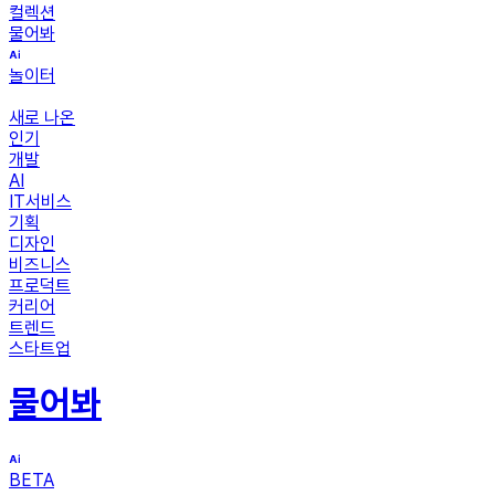
컬렉션
물어봐
놀이터
새로 나온
인기
개발
AI
IT서비스
기획
디자인
비즈니스
프로덕트
커리어
트렌드
스타트업
물어봐
BETA