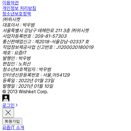
이용약관
개인정보 처리방침
청소년보호정책
㈜위시켓
대표이사 : 박우범
서울특별시 강남구 테헤란로 211 3층 ㈜위시켓
사업자등록번호 : 209-81-57303
통신판매업신고 : 제2018-서울강남-02337 호
직업정보제공사업 신고번호 : J1200020180019
제호 : 요즘IT
발행인 : 박우범
편집인 : 노희선
청소년보호책임자 : 박우범
인터넷신문등록번호 : 서울,아54129
등록일 : 2022년 01월 23일
발행일 : 2021년 01월 10일
© 2013 Wishket Corp.
로그인
회원가입
요즘IT 소개