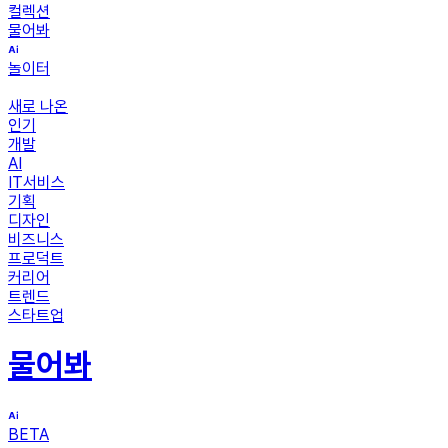
컬렉션
물어봐
놀이터
새로 나온
인기
개발
AI
IT서비스
기획
디자인
비즈니스
프로덕트
커리어
트렌드
스타트업
물어봐
BETA