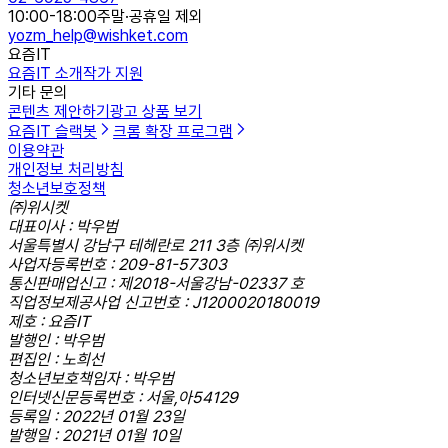
10:00-18:00
주말·공휴일 제외
yozm_help@wishket.com
요즘IT
요즘IT 소개
작가 지원
기타 문의
콘텐츠 제안하기
광고 상품 보기
요즘IT 슬랙봇
크롬 확장 프로그램
이용약관
개인정보 처리방침
청소년보호정책
㈜위시켓
대표이사 : 박우범
서울특별시 강남구 테헤란로 211 3층 ㈜위시켓
사업자등록번호 : 209-81-57303
통신판매업신고 : 제2018-서울강남-02337 호
직업정보제공사업 신고번호 : J1200020180019
제호 : 요즘IT
발행인 : 박우범
편집인 : 노희선
청소년보호책임자 : 박우범
인터넷신문등록번호 : 서울,아54129
등록일 : 2022년 01월 23일
발행일 : 2021년 01월 10일