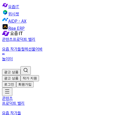
요즘IT
위시켓
AIDP - AX
Rise ERP
콘텐츠
프로덕트 밸리
요즘 작가들
컬렉션
물어봐
놀이터
광고 상품
광고 상품
작가 지원
로그인
회원가입
콘텐츠
프로덕트 밸리
요즘 작가들