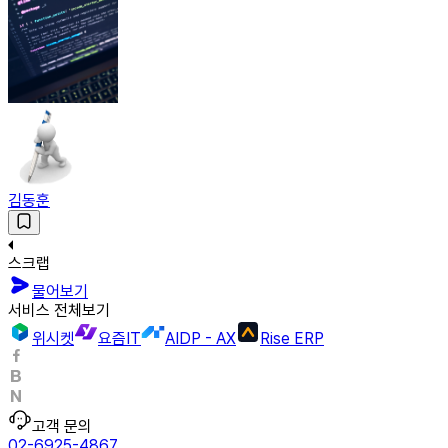
김동훈
스크랩
물어보기
서비스 전체보기
위시켓
요즘IT
AIDP - AX
Rise ERP
고객 문의
02-6925-4867