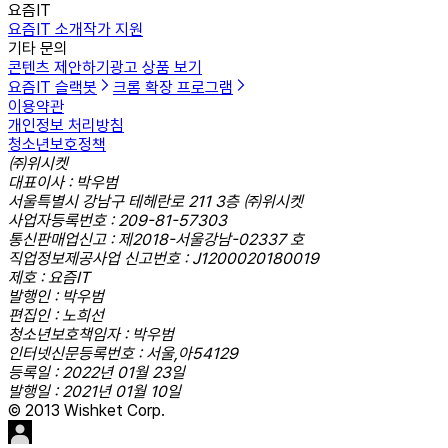
요즘IT
요즘IT 소개
작가 지원
기타 문의
콘텐츠 제안하기
광고 상품 보기
요즘IT 슬랙봇
크롬 확장 프로그램
이용약관
개인정보 처리방침
청소년보호정책
㈜위시켓
대표이사 : 박우범
서울특별시 강남구 테헤란로 211 3층 ㈜위시켓
사업자등록번호 : 209-81-57303
통신판매업신고 : 제2018-서울강남-02337 호
직업정보제공사업 신고번호 : J1200020180019
제호 : 요즘IT
발행인 : 박우범
편집인 : 노희선
청소년보호책임자 : 박우범
인터넷신문등록번호 : 서울,아54129
등록일 : 2022년 01월 23일
발행일 : 2021년 01월 10일
© 2013 Wishket Corp.