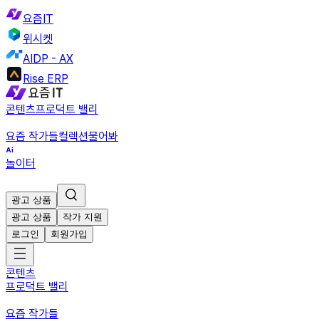
요즘IT
위시켓
AIDP - AX
Rise ERP
콘텐츠
프로덕트 밸리
요즘 작가들
컬렉션
물어봐
놀이터
광고 상품
광고 상품
작가 지원
로그인
회원가입
콘텐츠
프로덕트 밸리
요즘 작가들