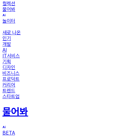
컬렉션
물어봐
놀이터
새로 나온
인기
개발
AI
IT서비스
기획
디자인
비즈니스
프로덕트
커리어
트렌드
스타트업
물어봐
BETA