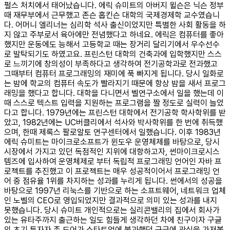
펄스 처치에서 태어났습니다. 에릭 슈미트의 아버지 윌슨은 닉슨 정부
때 재무부에서 근무했고 존슨 홉킨슨 대학의 국제경제학 교수였습니
다. 어머니 엘리너는 심리학 석사 출신이었지만 특별한 사회 활동을 하
지 않고 주부로서 육아에만 전념했다고 하네요. 에릭은 컴퓨터를 좋아
했지만 운동에도 능해서 고등학교 때는 장거리 달리기에서 우수선수
로 발탁되기도 하였고요. 프린스턴 대학의 건축과에 입학했지만 스스
로 느끼기에 창의성이 부족하다고 생각하여 전기공학과로 전과했고
그때부터 컴퓨터 프로그래밍의 재미에 푹 빠지게 됩니다. 당시 일화로
는 밤에 학교의 컴퓨터 속도가 빨라지기 때문에 항상 밤을 새서 프로그
래밍을 했다고 합니다. 대학을 다니면서 벨연구소에서 일을 했는데 이
때 스스로 텍스트 입력을 지원하는 프로그램을 짤 정도로 실력이 늘었
다고 합니다. 1979년에는 프린스턴 대학에서 전기공학 학사학위를 받
았고, 1982년에는 UC버클리에서 석사와 박사학위를 한 번에 취득했
으며, 한때 제록스 팔로알토 연구센터에서 일했습니다. 이후 1983년
에릭 슈미트는 마이크로소프트가 윈도우 운영체제를 바탕으로, 당시
시장에서 가지고 있던 독점적인 지위에 대항하고자, 썬마이크로시스
템즈에 입사하여 운영체제로 부터 독립적 프로그래밍 언어인 자바 프
로젝트를 추진했고 이 프로젝트는 매우 성공적이어서 프로그래밍 언
어 중 점유율 1위를 차지하는 성과를 누리게 됩니다. 썬에서의 성공을
바탕으로 1997년 리눅스를 기반으로 하는 소프트웨어, 네트워크 업체
인 노벨의 CEO로 영입되었지만 결과적으로 의미 있는 성과를 내지
못했습니다. 당시 슈미트 개인적으로는 실리콘밸리의 집에서 회사가
있는 유타주까지 출근하는 일도 힘들게 생각하던 차에 친구이자 구글
의 초기 투자자 존 도어가 스타트업에 불과했던 구글에 관심을 가져볼