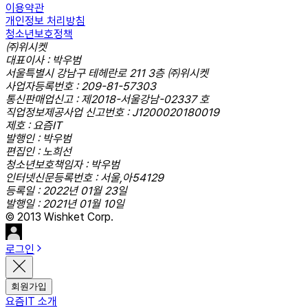
이용약관
개인정보 처리방침
청소년보호정책
㈜위시켓
대표이사 : 박우범
서울특별시 강남구 테헤란로 211 3층 ㈜위시켓
사업자등록번호 : 209-81-57303
통신판매업신고 : 제2018-서울강남-02337 호
직업정보제공사업 신고번호 : J1200020180019
제호 : 요즘IT
발행인 : 박우범
편집인 : 노희선
청소년보호책임자 : 박우범
인터넷신문등록번호 : 서울,아54129
등록일 : 2022년 01월 23일
발행일 : 2021년 01월 10일
© 2013 Wishket Corp.
로그인
회원가입
요즘IT 소개