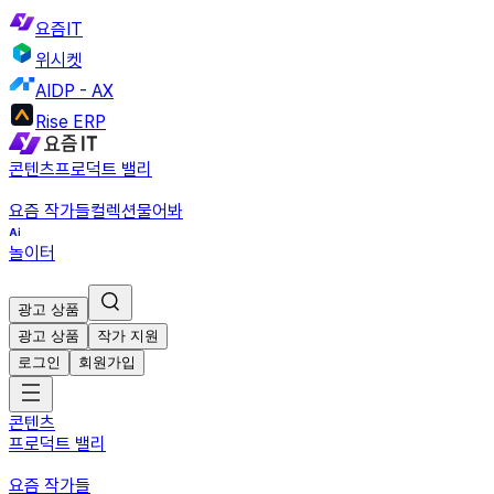
요즘IT
위시켓
AIDP - AX
Rise ERP
콘텐츠
프로덕트 밸리
요즘 작가들
컬렉션
물어봐
놀이터
광고 상품
광고 상품
작가 지원
로그인
회원가입
콘텐츠
프로덕트 밸리
요즘 작가들