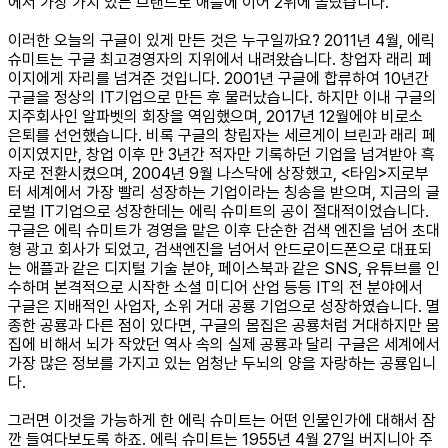
에서 가장 가치 있는 브랜드로 애플에 이어 2위에 올랐습니다.
이러한 오늘의 구글이 있게 만든 것은 누구일까요? 2011년 4월, 에릭
슈미트는 구글 최고경영자의 지위에서 내려왔습니다. 창업자 래리 페
이지에게 자리를 넘겨준 것입니다. 2001년 구글에 합류하여 10년간
구글을 정상의 IT기업으로 만든 후 물러났습니다. 하지만 이내 구글의
지주회사인 알파벳의 회장을 역임했으며, 2017년 12월에야 비로소
은퇴를 선언했습니다. 비록 구글의 창립자는 세르게이 브린과 래리 페
이지였지만, 창업 이후 만 3년간 적자만 기록하던 기업을 넘겨받아 흑
자로 전환시켰으며, 2004년 9월 나스닥에 상장했고, <타임>지로부
터 세계에서 가장 빨리 성장하는 기업이라는 칭송을 받으며, 지금의 글
로벌 IT기업으로 성장한데는 에릭 슈미트의 공이 절대적이었습니다.
구글은 에릭 슈미트가 경영을 맡은 이후 단순한 검색 엔진을 넘어 초대
형 광고 회사가 되었고, 검색엔진을 넘어서 안드로이드폰으로 대표되
는 애플과 같은 디지털 기술 분야, 페이스북과 같은 SNS, 유튜브를 인
수하며 본격적으로 시작한 소셜 미디어 산업 등등 IT의 전 분야에서
구글은 지배적인 사업자, 소위 거대 공룡 기업으로 성장하였습니다. 멸
종한 공룡과 다른 점이 있다면, 구글의 몸집은 공룡처럼 거대하지만 몸
집에 비해서 뇌가 작았던 역사 속의 실제 공룡과 달리 구글은 세계에서
가장 많은 정보를 가지고 있는 엄청난 두뇌의 양을 자랑하는 공룡입니
다.
그러면 이것을 가능하게 한 에릭 슈미트는 어떤 인물인가에 대해서 잠
깐 들여다보도록 하죠. 에릭 슈미트는 1955년 4월 27일 버지니아 주