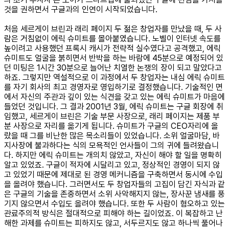
것을 권하면서 구글과의 인연이 시작되었습니다.
처음 세르게이 브린과 래리 페이지 두 젊은 창업자를 만났을 때, 두 사
람은 거침없이 에릭 슈미트를 몰아붙였습니다. 노벨이 인터넷 속도를
높이려고 사용했던 프록시 캐시가 전략적 실수였다고 공격했고, 에릭
슈미트도 얼굴을 붉히면서 반박을 하는 바람에 45분으로 예정되어 있
던 미팅은 1시간 30분으로 늘어난 치열한 논쟁의 장이 되고 말았다고
하죠. 그렇지만 역설적으로 이 과정에서 두 창업자는 내심 에릭 슈미트
를 자기 회사의 최고 경영자로 영입하기로 결정했습니다. 기술적인 면
에서 자신의 주관과 깊이 있는 식견을 갖고 있는 에릭 슈미트가 마음에
들었던 것입니다. 그 결과 2001년 3월, 에릭 슈미트는 구글 회장에 취
임했고, 세르게이 브린은 기술 부문 사장으로, 래리 페이지는 제품 부
분 사장으로 자리를 옮기게 됩니다. 슈미트가 구글의 CEO자리에 올
랐을 때 그를 비난한 많은 목소리들이 있었습니다. 소위 얼굴마담, 바
지사장에 불과하다는 식의 모욕적인 언사들이 그의 귀에 들려왔습니
다. 하지만 에릭 슈미트는 개의치 않았고, 자신이 해야 할 일을 명확히
알고 있었죠. 구글이 적자에 시달리고 있고, 정상적인 경영이 되지 않
고 있었기 때문에 제대로 된 경영 메커니즘을 구축하면서 동시에 수입
을 올려야 했습니다. 그러면서도 두 창업자들의 고집이 담긴 자식과 같
은 구글의 기술을 존중하면서 소위 사악해지지 않는, 장사꾼 냄새를 풍
기지 않으면서 수입도 올려야 했습니다. 또한 두 사람이 혐오하고 있는
관료주의적 방식은 절대적으로 피해야 하는 길이었죠. 이 복잡하고 난
해한 과제를 슈미트는 피하지도 않고, 서두르지도 않고 하나씩 풀어나