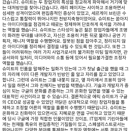
갔습니다. 슈미트는 두 창업자의 특성을 정교하게 파악해서 거기에 맞
는 대처방안을 찾아나갔습니다. 래리 페이지는 샤이하고 조용하면서
섬세한 성격이었으며 편집증적인 증상이 있었고, 세르게이 브린은 수
다스럽고 통찰력이 뛰어나지만 천방지축형이었어요. 슈미트는 쏟아지
는 아이디어들을 점검하고 때로는 정제하며 단호하게 옥석을 가려내
는 역할을 했습니다. 슈미트는 스타성이 높은 젊은 창업자들에게 조명
이 화려한 무대를 내어주고, 자신은 조용히 커튼 뒤로 물러나 공연 기
획자, 매니저 역할을 수행했어요. 잘못된 점을 잡아주고, 정리되지 않
은 아이디어를 정리해서 결정을 내릴 수 있도록 한 것입니다. 또한 그
들이 어려워하는 여러 가지 사업가로서의 불가피한 미팅 말하자면, 관
공서와의 일처리, 미디어와의 소통 등에 있어서 필요불가결한 조정자
역할을 했습니다.
슈미트의 인품을 말해주는 일화가 있는데 그가 첫날 출근을 했을 때 그
의 자리에 이미 다른 개발자가 빈방인 줄 알고 자리를 잡고 있었다고
합니다. 그런데 슈미트는 그를 내쫓지 않고, 옆 자리에서 조용히 앉아
서 일을 하면서 그와 친해지는 방법을 택했습니다. 기술과 개발자가 중
심이 되는 구글의 문화를 존중하는 그의 온화한 일면을 엿볼 수 있는
대표적인 사건이라고 할 수 있습니다. 결론적으로 에릭 슈미트가 구글
의 CEO로 성공할 수 있었던 까닭은 상대적으로 어린 창업자들을 통
제하고 조정할 어른의 역할을 훌륭히 수행했기 때문입니다. 슈미트는
온화하고 친화력이 있으면서도 지혜로운 면을 구비하고 있었기 때문
에 당시 구글에 가장 적합한 인물이었던 것이죠. IT업계의 기린아들에
게는 천재들 특유의 편집증적인 기질들이 있고, 스페셜리스트로서는
뛰어나지만, 다양한 분야를 통제하는 조정자 역할에는 서툰 경우가 많