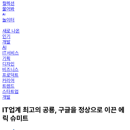
컬렉션
물어봐
놀이터
새로 나온
인기
개발
AI
IT서비스
기획
디자인
비즈니스
프로덕트
커리어
트렌드
스타트업
개발
IT업계 최고의 공룡, 구글을 정상으로 이끈 에
릭 슈미트