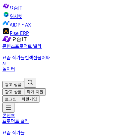
요즘IT
위시켓
AIDP - AX
Rise ERP
콘텐츠
프로덕트 밸리
요즘 작가들
컬렉션
물어봐
놀이터
광고 상품
광고 상품
작가 지원
로그인
회원가입
콘텐츠
프로덕트 밸리
요즘 작가들