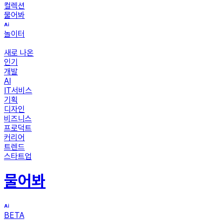
컬렉션
물어봐
놀이터
새로 나온
인기
개발
AI
IT서비스
기획
디자인
비즈니스
프로덕트
커리어
트렌드
스타트업
물어봐
BETA