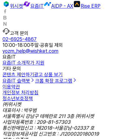
위시켓
요즘IT
AIDP - AX
Rise ERP
고객 문의
02-6925-4867
10:00-18:00
주말·공휴일 제외
yozm_help@wishket.com
요즘IT
요즘IT 소개
작가 지원
기타 문의
콘텐츠 제안하기
광고 상품 보기
요즘IT 슬랙봇
크롬 확장 프로그램
이용약관
개인정보 처리방침
청소년보호정책
㈜위시켓
대표이사 : 박우범
서울특별시 강남구 테헤란로 211 3층 ㈜위시켓
사업자등록번호 : 209-81-57303
통신판매업신고 : 제2018-서울강남-02337 호
직업정보제공사업 신고번호 : J1200020180019