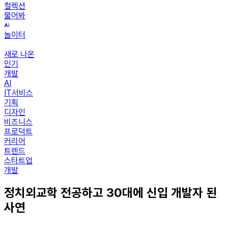
컬렉션
물어봐
놀이터
새로 나온
인기
개발
AI
IT서비스
기획
디자인
비즈니스
프로덕트
커리어
트렌드
스타트업
개발
정치외교학 전공하고 30대에 신입 개발자 된
사연