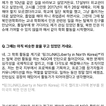
제가 한 10년을 같은 길을 바라보고 살았거든요. 17살부터 외교관이
되고 싶었는데, 고시를 그만둔 2017년이 제가 26살 때예요. 이제 뭘
해야 할지 모르겠더라고요. 학교에 일단 복학을 했고, 그냥 흘러가는
대로 살았어요. 졸업을 해야 하니 취업준비 하면서요. 그런데 그때 탈
북인권학회라는 교내 학회에서 인권 관련된 일을 하는 탈북자 친구를
만났어요. 통일부에 못 가더라도 제가 관심 있었던 통일, 북한 인권 이
슈에 기여할 수 있지 않을까 해서 같이 학회 활동을 시작했어요.
Q. 그때는 아직 비슷한 꿈을 꾸고 있었던 거네요.
네. 그 학회 활동을 계기로 ‘링크LiNK(Liberty in North Korea)*’라
는 탈북 관련 활동을 하는 NGO에 인턴으로 들어갔어요. 북한 문제의
심각성을 국제적으로 알리고, 이를 다각도로 해결해나가는 조직이었
죠. 저는 한국 지부에서 프로젝트를 기획하고, 프로그램 참가자들과
커뮤니케이션을 하는 역할을 맡았어요. 일하는 동안 정말 많이 배웠죠.
인턴십도 굉장히 재밌어서 활동가가 되어야겠다고 생각했어요.
*링크LiNK(Liberty in North Korea): 미국 캘리포니아에 본부를 둔
미국의 북한 인권 단체.