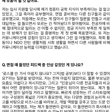
께 도움이 될 것 같아요.
저는 입사 지원할 당시에 제가 컴퓨터 공학 지식이 부족하다는 걸 알고
있었고, 그걸 죽어라 공부했어요. 면접 준비하는 다른 친구들과 같이
공부했고요. 처음에는 모르는 게 많아서 친구들이 질문을 만들고 서로
대답하는 걸 들으면서 모르는 건 적어놨다가 찾아봤어요. 전공자에 비
해 절대적으로 밀리는 건 어쩔 수 없지만, 컴공 지식이 부족한 게 일하
는 데 방해가 안 된다는 걸 증명하는 게 첫 번째 목표였어요. 또 저는
커뮤니케이션에 강점이 있다고 생각해서 그런 걸 어필했어요. 학회 활
동이나 NGO 인턴 생활처럼 사회 생활을 하면서 다른 사람들에 비해
커뮤니케이션 능력을 다져왔다고 했습니다.
Q. 면접 때 들었던 피드백 중 인상 깊었던 게 있나요?
‘로스쿨 안 가서 아쉽지 않나요? 그거(법 공부)보다 더 잘할 수 있겠어
요?’라는 질문을 받았어요. 저는 전혀 아쉽지 않았어요. 물론 부모님은
요즘도 아쉽다고 하시지만요. 그리고 “민호님이 다른 전공자들과 비교
해서 어떤 경쟁력이 있나요?”라는 질문이 뒤이어 왔는데요. 제가 들
어가면 많이 달라질 거라고 말했어요. 빠르게 성장하는 IT 스타트업에
서는 구성원의 폭넓은 기여가 중요한데, 저는 다양한 경험과 논리적 사
고를 바탕으로 비즈니스를 바라보고, 개발 역량을 갖추고 있는 드문 인
재라고 어필했죠. 저는 제가 돌연변이 같아요. 이 돌연변이가 회사에서
어떤 긍정적인 변화를 가져올 수 있는지 보여주고 싶었어요. 단적으로,