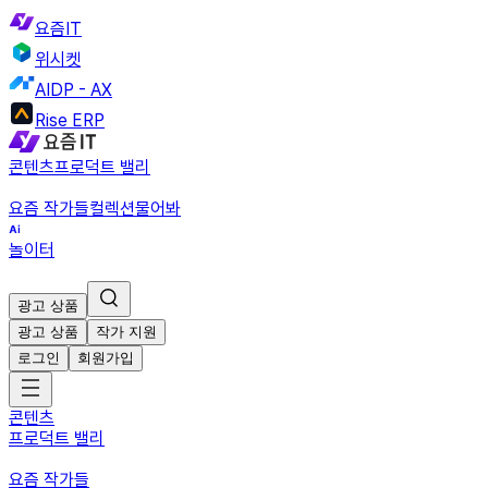
요즘IT
위시켓
AIDP - AX
Rise ERP
콘텐츠
프로덕트 밸리
요즘 작가들
컬렉션
물어봐
놀이터
광고 상품
광고 상품
작가 지원
로그인
회원가입
콘텐츠
프로덕트 밸리
요즘 작가들