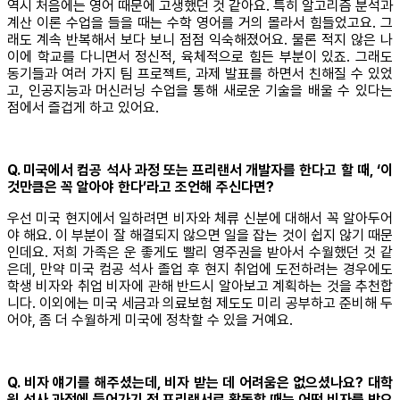
역시 처음에는 영어 때문에 고생했던 것 같아요. 특히 알고리즘 분석과
계산 이론 수업을 들을 때는 수학 영어를 거의 몰라서 힘들었고요. 그
래도 계속 반복해서 보다 보니 점점 익숙해졌어요. 물론 적지 않은 나
이에 학교를 다니면서 정신적, 육체적으로 힘든 부분이 있죠. 그래도
동기들과 여러 가지 팀 프로젝트, 과제 발표를 하면서 친해질 수 있었
고, 인공지능과 머신러닝 수업을 통해 새로운 기술을 배울 수 있다는
점에서 즐겁게 하고 있어요.
Q. 미국에서 컴공 석사 과정 또는 프리랜서 개발자를 한다고 할 때, ‘이
것만큼은 꼭 알아야 한다’라고 조언해 주신다면?
우선 미국 현지에서 일하려면 비자와 체류 신분에 대해서 꼭 알아두어
야 해요. 이 부분이 잘 해결되지 않으면 일을 잡는 것이 쉽지 않기 때문
인데요. 저희 가족은 운 좋게도 빨리 영주권을 받아서 수월했던 것 같
은데, 만약 미국 컴공 석사 졸업 후 현지 취업에 도전하려는 경우에도
학생 비자와 취업 비자에 관해 반드시 알아보고 계획하는 것을 추천합
니다. 이외에는 미국 세금과 의료보험 제도도 미리 공부하고 준비해 두
어야, 좀 더 수월하게 미국에 정착할 수 있을 거예요.
Q. 비자 얘기를 해주셨는데, 비자 받는 데 어려움은 없으셨나요? 대학
원 석사 과정에 들어가기 전 프리랜서로 활동할 때는 어떤 비자를 받으