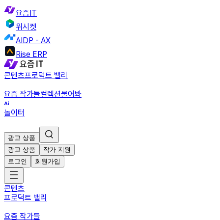
요즘IT
위시켓
AIDP - AX
Rise ERP
콘텐츠
프로덕트 밸리
요즘 작가들
컬렉션
물어봐
놀이터
광고 상품
광고 상품
작가 지원
로그인
회원가입
콘텐츠
프로덕트 밸리
요즘 작가들