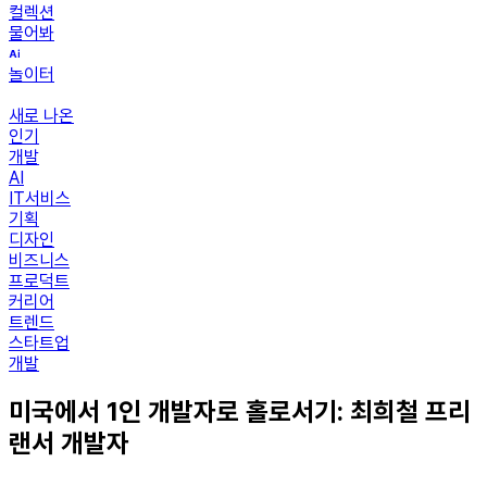
컬렉션
물어봐
놀이터
새로 나온
인기
개발
AI
IT서비스
기획
디자인
비즈니스
프로덕트
커리어
트렌드
스타트업
개발
미국에서 1인 개발자로 홀로서기: 최희철 프리
랜서 개발자