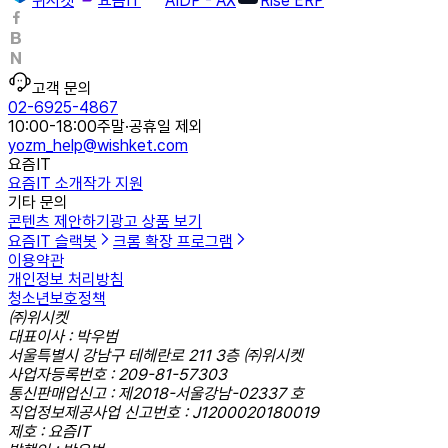
위시켓
요즘IT
AIDP - AX
Rise ERP
고객 문의
02-6925-4867
10:00-18:00
주말·공휴일 제외
yozm_help@wishket.com
요즘IT
요즘IT 소개
작가 지원
기타 문의
콘텐츠 제안하기
광고 상품 보기
요즘IT 슬랙봇
크롬 확장 프로그램
이용약관
개인정보 처리방침
청소년보호정책
㈜위시켓
대표이사 : 박우범
서울특별시 강남구 테헤란로 211 3층 ㈜위시켓
사업자등록번호 : 209-81-57303
통신판매업신고 : 제2018-서울강남-02337 호
직업정보제공사업 신고번호 : J1200020180019
제호 : 요즘IT