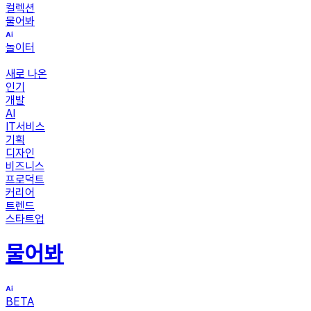
컬렉션
물어봐
놀이터
새로 나온
인기
개발
AI
IT서비스
기획
디자인
비즈니스
프로덕트
커리어
트렌드
스타트업
물어봐
BETA