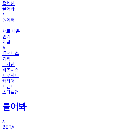
컬렉션
물어봐
놀이터
새로 나온
인기
개발
AI
IT서비스
기획
디자인
비즈니스
프로덕트
커리어
트렌드
스타트업
물어봐
BETA