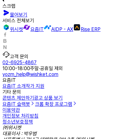
스크랩
물어보기
서비스 전체보기
위시켓
요즘IT
AIDP - AX
Rise ERP
고객 문의
02-6925-4867
10:00-18:00
주말·공휴일 제외
yozm_help@wishket.com
요즘IT
요즘IT 소개
작가 지원
기타 문의
콘텐츠 제안하기
광고 상품 보기
요즘IT 슬랙봇
크롬 확장 프로그램
이용약관
개인정보 처리방침
청소년보호정책
㈜위시켓
대표이사 : 박우범