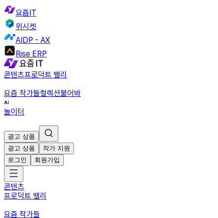
요즘IT
위시켓
AIDP - AX
Rise ERP
콘텐츠
프로덕트 밸리
요즘 작가들
컬렉션
물어봐
놀이터
광고 상품
광고 상품
작가 지원
로그인
회원가입
콘텐츠
프로덕트 밸리
요즘 작가들