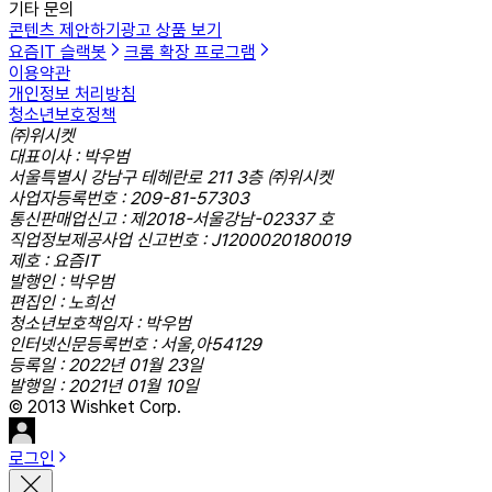
기타 문의
콘텐츠 제안하기
광고 상품 보기
요즘IT 슬랙봇
크롬 확장 프로그램
이용약관
개인정보 처리방침
청소년보호정책
㈜위시켓
대표이사 : 박우범
서울특별시 강남구 테헤란로 211 3층 ㈜위시켓
사업자등록번호 : 209-81-57303
통신판매업신고 : 제2018-서울강남-02337 호
직업정보제공사업 신고번호 : J1200020180019
제호 : 요즘IT
발행인 : 박우범
편집인 : 노희선
청소년보호책임자 : 박우범
인터넷신문등록번호 : 서울,아54129
등록일 : 2022년 01월 23일
발행일 : 2021년 01월 10일
© 2013 Wishket Corp.
로그인