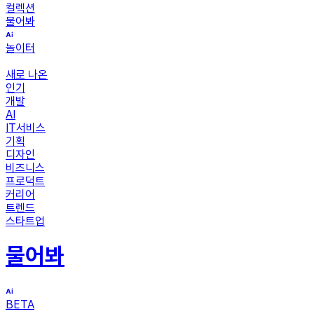
컬렉션
물어봐
놀이터
새로 나온
인기
개발
AI
IT서비스
기획
디자인
비즈니스
프로덕트
커리어
트렌드
스타트업
물어봐
BETA