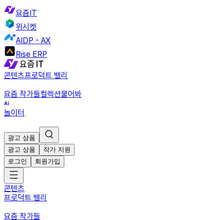
요즘IT
위시켓
AIDP - AX
Rise ERP
콘텐츠
프로덕트 밸리
요즘 작가들
컬렉션
물어봐
놀이터
광고 상품
광고 상품
작가 지원
로그인
회원가입
콘텐츠
프로덕트 밸리
요즘 작가들