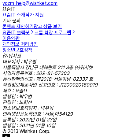
yozm_help@wishket.com
요즘IT
요즘IT 소개
작가 지원
기타 문의
콘텐츠 제안하기
광고 상품 보기
요즘IT 슬랙봇
크롬 확장 프로그램
이용약관
개인정보 처리방침
청소년보호정책
㈜위시켓
대표이사 : 박우범
서울특별시 강남구 테헤란로 211 3층 ㈜위시켓
사업자등록번호 : 209-81-57303
통신판매업신고 : 제2018-서울강남-02337 호
직업정보제공사업 신고번호 : J1200020180019
제호 : 요즘IT
발행인 : 박우범
편집인 : 노희선
청소년보호책임자 : 박우범
인터넷신문등록번호 : 서울,아54129
등록일 : 2022년 01월 23일
발행일 : 2021년 01월 10일
© 2013 Wishket Corp.