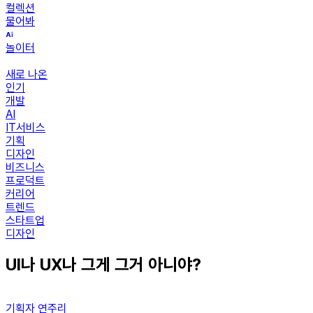
컬렉션
물어봐
놀이터
새로 나온
인기
개발
AI
IT서비스
기획
디자인
비즈니스
프로덕트
커리어
트렌드
스타트업
디자인
UI나 UX나 그게 그거 아니야?
기획자 연주리