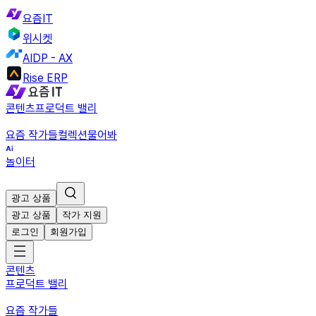
요즘IT
위시켓
AIDP - AX
Rise ERP
콘텐츠
프로덕트 밸리
요즘 작가들
컬렉션
물어봐
놀이터
광고 상품
광고 상품
작가 지원
로그인
회원가입
콘텐츠
프로덕트 밸리
요즘 작가들