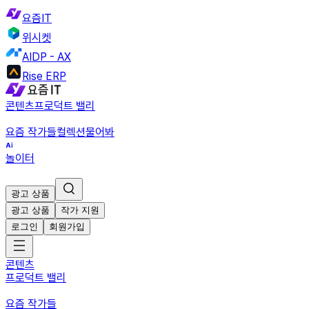
요즘IT
위시켓
AIDP - AX
Rise ERP
콘텐츠
프로덕트 밸리
요즘 작가들
컬렉션
물어봐
놀이터
광고 상품
광고 상품
작가 지원
로그인
회원가입
콘텐츠
프로덕트 밸리
요즘 작가들