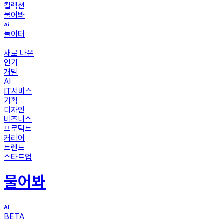
컬렉션
물어봐
놀이터
새로 나온
인기
개발
AI
IT서비스
기획
디자인
비즈니스
프로덕트
커리어
트렌드
스타트업
물어봐
BETA