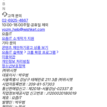
고객 문의
02-6925-4867
10:00-18:00
주말·공휴일 제외
yozm_help@wishket.com
요즘IT
요즘IT 소개
작가 지원
기타 문의
콘텐츠 제안하기
광고 상품 보기
요즘IT 슬랙봇
크롬 확장 프로그램
이용약관
개인정보 처리방침
청소년보호정책
㈜위시켓
대표이사 : 박우범
서울특별시 강남구 테헤란로 211 3층 ㈜위시켓
사업자등록번호 : 209-81-57303
통신판매업신고 : 제2018-서울강남-02337 호
직업정보제공사업 신고번호 : J1200020180019
제호 : 요즘IT
발행인 : 박우범
편집인 : 노희선