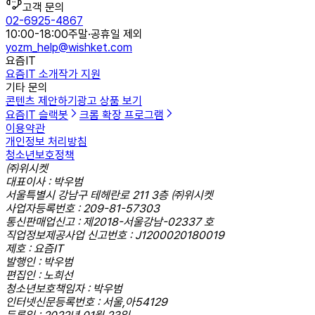
고객 문의
02-6925-4867
10:00-18:00
주말·공휴일 제외
yozm_help@wishket.com
요즘IT
요즘IT 소개
작가 지원
기타 문의
콘텐츠 제안하기
광고 상품 보기
요즘IT 슬랙봇
크롬 확장 프로그램
이용약관
개인정보 처리방침
청소년보호정책
㈜위시켓
대표이사 : 박우범
서울특별시 강남구 테헤란로 211 3층 ㈜위시켓
사업자등록번호 : 209-81-57303
통신판매업신고 : 제2018-서울강남-02337 호
직업정보제공사업 신고번호 : J1200020180019
제호 : 요즘IT
발행인 : 박우범
편집인 : 노희선
청소년보호책임자 : 박우범
인터넷신문등록번호 : 서울,아54129