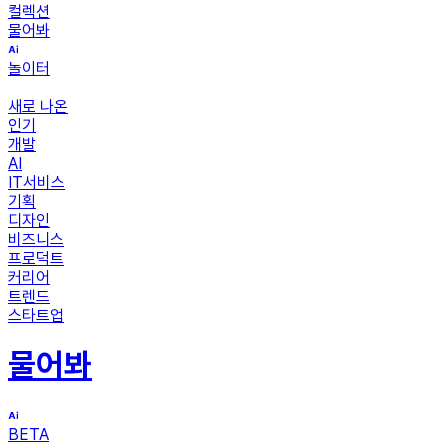
컬렉션
물어봐
놀이터
새로 나온
인기
개발
AI
IT서비스
기획
디자인
비즈니스
프로덕트
커리어
트렌드
스타트업
물어봐
BETA