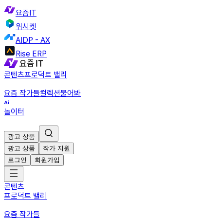
요즘IT
위시켓
AIDP - AX
Rise ERP
콘텐츠
프로덕트 밸리
요즘 작가들
컬렉션
물어봐
놀이터
광고 상품
광고 상품
작가 지원
로그인
회원가입
콘텐츠
프로덕트 밸리
요즘 작가들