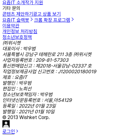
요즘IT 소개
작가 지원
기타 문의
콘텐츠 제안하기
광고 상품 보기
요즘IT 슬랙봇
크롬 확장 프로그램
이용약관
개인정보 처리방침
청소년보호정책
㈜위시켓
대표이사 : 박우범
서울특별시 강남구 테헤란로 211 3층 ㈜위시켓
사업자등록번호 : 209-81-57303
통신판매업신고 : 제2018-서울강남-02337 호
직업정보제공사업 신고번호 : J1200020180019
제호 : 요즘IT
발행인 : 박우범
편집인 : 노희선
청소년보호책임자 : 박우범
인터넷신문등록번호 : 서울,아54129
등록일 : 2022년 01월 23일
발행일 : 2021년 01월 10일
© 2013 Wishket Corp.
로그인