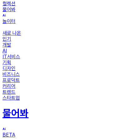
컬렉션
물어봐
놀이터
새로 나온
인기
개발
AI
IT서비스
기획
디자인
비즈니스
프로덕트
커리어
트렌드
스타트업
물어봐
BETA