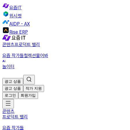
요즘IT
위시켓
AIDP - AX
Rise ERP
콘텐츠
프로덕트 밸리
요즘 작가들
컬렉션
물어봐
놀이터
광고 상품
광고 상품
작가 지원
로그인
회원가입
콘텐츠
프로덕트 밸리
요즘 작가들