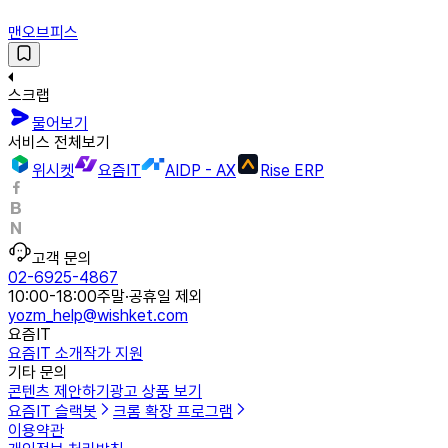
맨오브피스
스크랩
물어보기
서비스 전체보기
위시켓
요즘IT
AIDP - AX
Rise ERP
고객 문의
02-6925-4867
10:00-18:00
주말·공휴일 제외
yozm_help@wishket.com
요즘IT
요즘IT 소개
작가 지원
기타 문의
콘텐츠 제안하기
광고 상품 보기
요즘IT 슬랙봇
크롬 확장 프로그램
이용약관