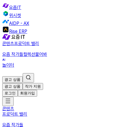
요즘IT
위시켓
AIDP - AX
Rise ERP
콘텐츠
프로덕트 밸리
요즘 작가들
컬렉션
물어봐
놀이터
광고 상품
광고 상품
작가 지원
로그인
회원가입
콘텐츠
프로덕트 밸리
요즘 작가들