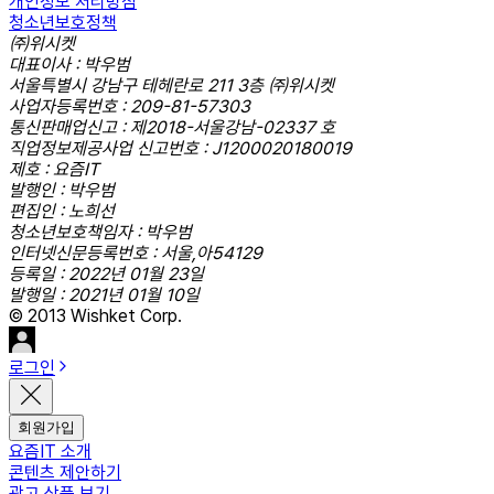
개인정보 처리방침
청소년보호정책
㈜위시켓
대표이사 : 박우범
서울특별시 강남구 테헤란로 211 3층 ㈜위시켓
사업자등록번호 : 209-81-57303
통신판매업신고 : 제2018-서울강남-02337 호
직업정보제공사업 신고번호 : J1200020180019
제호 : 요즘IT
발행인 : 박우범
편집인 : 노희선
청소년보호책임자 : 박우범
인터넷신문등록번호 : 서울,아54129
등록일 : 2022년 01월 23일
발행일 : 2021년 01월 10일
© 2013 Wishket Corp.
로그인
회원가입
요즘IT 소개
콘텐츠 제안하기
광고 상품 보기