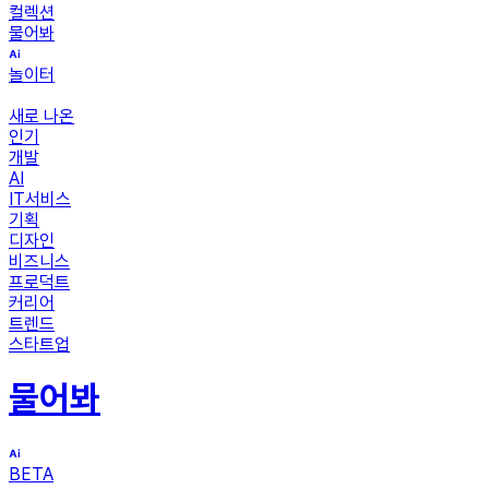
컬렉션
물어봐
놀이터
새로 나온
인기
개발
AI
IT서비스
기획
디자인
비즈니스
프로덕트
커리어
트렌드
스타트업
물어봐
BETA