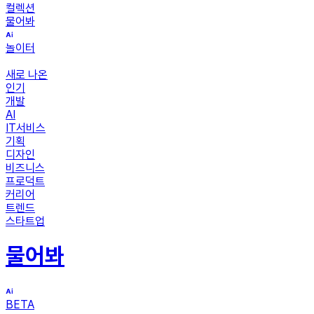
컬렉션
물어봐
놀이터
새로 나온
인기
개발
AI
IT서비스
기획
디자인
비즈니스
프로덕트
커리어
트렌드
스타트업
물어봐
BETA