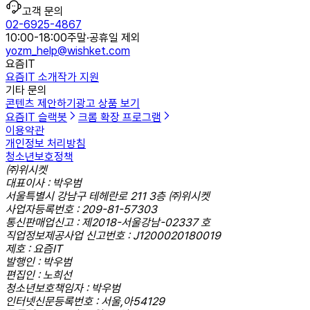
고객 문의
02-6925-4867
10:00-18:00
주말·공휴일 제외
yozm_help@wishket.com
요즘IT
요즘IT 소개
작가 지원
기타 문의
콘텐츠 제안하기
광고 상품 보기
요즘IT 슬랙봇
크롬 확장 프로그램
이용약관
개인정보 처리방침
청소년보호정책
㈜위시켓
대표이사 : 박우범
서울특별시 강남구 테헤란로 211 3층 ㈜위시켓
사업자등록번호 : 209-81-57303
통신판매업신고 : 제2018-서울강남-02337 호
직업정보제공사업 신고번호 : J1200020180019
제호 : 요즘IT
발행인 : 박우범
편집인 : 노희선
청소년보호책임자 : 박우범
인터넷신문등록번호 : 서울,아54129