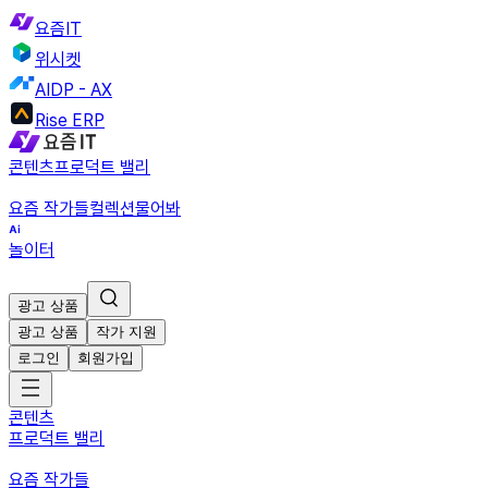
요즘IT
위시켓
AIDP - AX
Rise ERP
콘텐츠
프로덕트 밸리
요즘 작가들
컬렉션
물어봐
놀이터
광고 상품
광고 상품
작가 지원
로그인
회원가입
콘텐츠
프로덕트 밸리
요즘 작가들