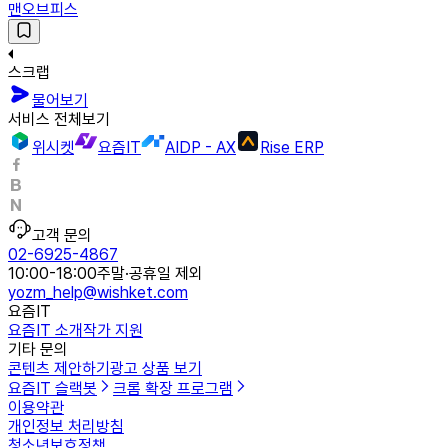
맨오브피스
스크랩
물어보기
서비스 전체보기
위시켓
요즘IT
AIDP - AX
Rise ERP
고객 문의
02-6925-4867
10:00-18:00
주말·공휴일 제외
yozm_help@wishket.com
요즘IT
요즘IT 소개
작가 지원
기타 문의
콘텐츠 제안하기
광고 상품 보기
요즘IT 슬랙봇
크롬 확장 프로그램
이용약관
개인정보 처리방침
청소년보호정책