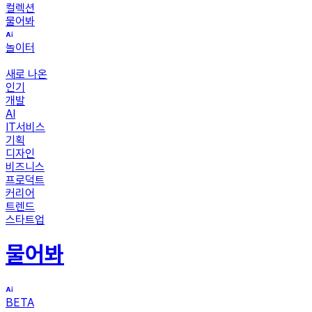
컬렉션
물어봐
놀이터
새로 나온
인기
개발
AI
IT서비스
기획
디자인
비즈니스
프로덕트
커리어
트렌드
스타트업
물어봐
BETA