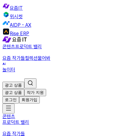
요즘IT
위시켓
AIDP - AX
Rise ERP
콘텐츠
프로덕트 밸리
요즘 작가들
컬렉션
물어봐
놀이터
광고 상품
광고 상품
작가 지원
로그인
회원가입
콘텐츠
프로덕트 밸리
요즘 작가들