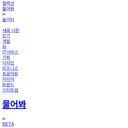
컬렉션
물어봐
놀이터
새로 나온
인기
개발
AI
IT서비스
기획
디자인
비즈니스
프로덕트
커리어
트렌드
스타트업
물어봐
BETA