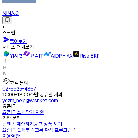
NINA.C
스크랩
물어보기
서비스 전체보기
위시켓
요즘IT
AIDP - AX
Rise ERP
고객 문의
02-6925-4867
10:00-18:00
주말·공휴일 제외
yozm_help@wishket.com
요즘IT
요즘IT 소개
작가 지원
기타 문의
콘텐츠 제안하기
광고 상품 보기
요즘IT 슬랙봇
크롬 확장 프로그램
이용약관