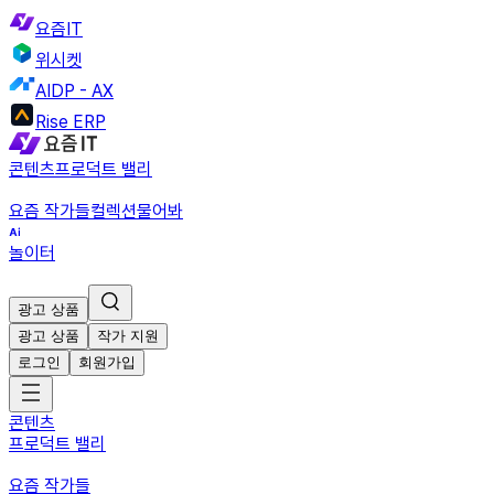
요즘IT
위시켓
AIDP - AX
Rise ERP
콘텐츠
프로덕트 밸리
요즘 작가들
컬렉션
물어봐
놀이터
광고 상품
광고 상품
작가 지원
로그인
회원가입
콘텐츠
프로덕트 밸리
요즘 작가들