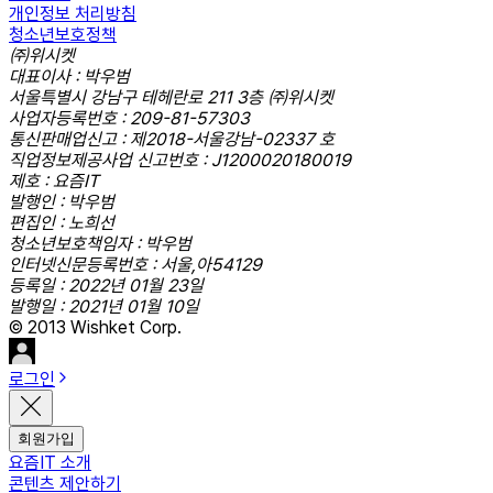
개인정보 처리방침
청소년보호정책
㈜위시켓
대표이사 : 박우범
서울특별시 강남구 테헤란로 211 3층 ㈜위시켓
사업자등록번호 : 209-81-57303
통신판매업신고 : 제2018-서울강남-02337 호
직업정보제공사업 신고번호 : J1200020180019
제호 : 요즘IT
발행인 : 박우범
편집인 : 노희선
청소년보호책임자 : 박우범
인터넷신문등록번호 : 서울,아54129
등록일 : 2022년 01월 23일
발행일 : 2021년 01월 10일
© 2013 Wishket Corp.
로그인
회원가입
요즘IT 소개
콘텐츠 제안하기