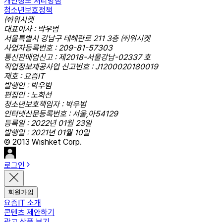
개인정보 처리방침
청소년보호정책
㈜위시켓
대표이사 : 박우범
서울특별시 강남구 테헤란로 211 3층 ㈜위시켓
사업자등록번호 : 209-81-57303
통신판매업신고 : 제2018-서울강남-02337 호
직업정보제공사업 신고번호 : J1200020180019
제호 : 요즘IT
발행인 : 박우범
편집인 : 노희선
청소년보호책임자 : 박우범
인터넷신문등록번호 : 서울,아54129
등록일 : 2022년 01월 23일
발행일 : 2021년 01월 10일
© 2013 Wishket Corp.
로그인
회원가입
요즘IT 소개
콘텐츠 제안하기
광고 상품 보기