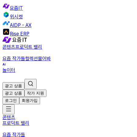
요즘IT
위시켓
AIDP - AX
Rise ERP
콘텐츠
프로덕트 밸리
요즘 작가들
컬렉션
물어봐
놀이터
광고 상품
광고 상품
작가 지원
로그인
회원가입
콘텐츠
프로덕트 밸리
요즘 작가들