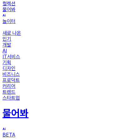
컬렉션
물어봐
놀이터
새로 나온
인기
개발
AI
IT서비스
기획
디자인
비즈니스
프로덕트
커리어
트렌드
스타트업
물어봐
BETA