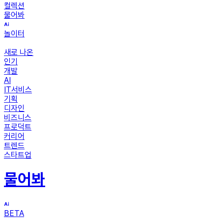
컬렉션
물어봐
놀이터
새로 나온
인기
개발
AI
IT서비스
기획
디자인
비즈니스
프로덕트
커리어
트렌드
스타트업
물어봐
BETA