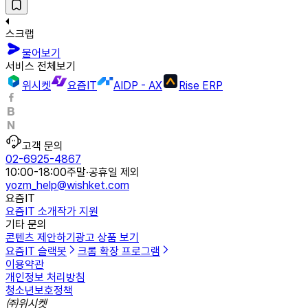
스크랩
물어보기
서비스 전체보기
위시켓
요즘IT
AIDP - AX
Rise ERP
고객 문의
02-6925-4867
10:00-18:00
주말·공휴일 제외
yozm_help@wishket.com
요즘IT
요즘IT 소개
작가 지원
기타 문의
콘텐츠 제안하기
광고 상품 보기
요즘IT 슬랙봇
크롬 확장 프로그램
이용약관
개인정보 처리방침
청소년보호정책
㈜위시켓