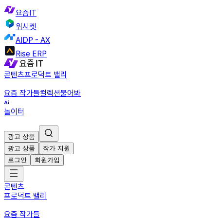
요즘IT
위시켓
AIDP - AX
Rise ERP
콘텐츠
프로덕트 밸리
요즘 작가들
컬렉션
물어봐
놀이터
광고 상품
광고 상품
작가 지원
로그인
회원가입
콘텐츠
프로덕트 밸리
요즘 작가들