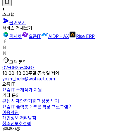
스크랩
물어보기
서비스 전체보기
위시켓
요즘IT
AIDP - AX
Rise ERP
고객 문의
02-6925-4867
10:00-18:00
주말·공휴일 제외
yozm_help@wishket.com
요즘IT
요즘IT 소개
작가 지원
기타 문의
콘텐츠 제안하기
광고 상품 보기
요즘IT 슬랙봇
크롬 확장 프로그램
이용약관
개인정보 처리방침
청소년보호정책
㈜위시켓