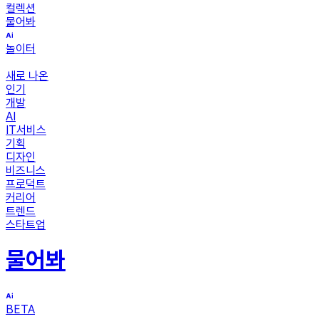
컬렉션
물어봐
놀이터
새로 나온
인기
개발
AI
IT서비스
기획
디자인
비즈니스
프로덕트
커리어
트렌드
스타트업
물어봐
BETA