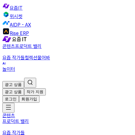
요즘IT
위시켓
AIDP - AX
Rise ERP
콘텐츠
프로덕트 밸리
요즘 작가들
컬렉션
물어봐
놀이터
광고 상품
광고 상품
작가 지원
로그인
회원가입
콘텐츠
프로덕트 밸리
요즘 작가들