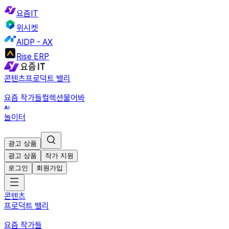
요즘IT
위시켓
AIDP - AX
Rise ERP
콘텐츠
프로덕트 밸리
요즘 작가들
컬렉션
물어봐
놀이터
광고 상품
광고 상품
작가 지원
로그인
회원가입
콘텐츠
프로덕트 밸리
요즘 작가들