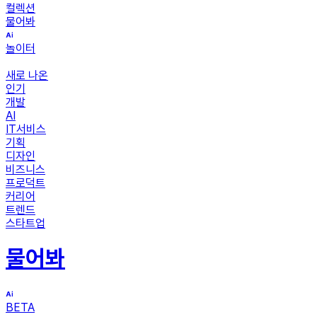
컬렉션
물어봐
놀이터
새로 나온
인기
개발
AI
IT서비스
기획
디자인
비즈니스
프로덕트
커리어
트렌드
스타트업
물어봐
BETA