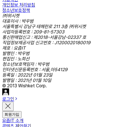
개인정보 처리방침
청소년보호정책
㈜위시켓
대표이사 : 박우범
서울특별시 강남구 테헤란로 211 3층 ㈜위시켓
사업자등록번호 : 209-81-57303
통신판매업신고 : 제2018-서울강남-02337 호
직업정보제공사업 신고번호 : J1200020180019
제호 : 요즘IT
발행인 : 박우범
편집인 : 노희선
청소년보호책임자 : 박우범
인터넷신문등록번호 : 서울,아54129
등록일 : 2022년 01월 23일
발행일 : 2021년 01월 10일
© 2013 Wishket Corp.
로그인
회원가입
요즘IT 소개
콘텐츠 제안하기