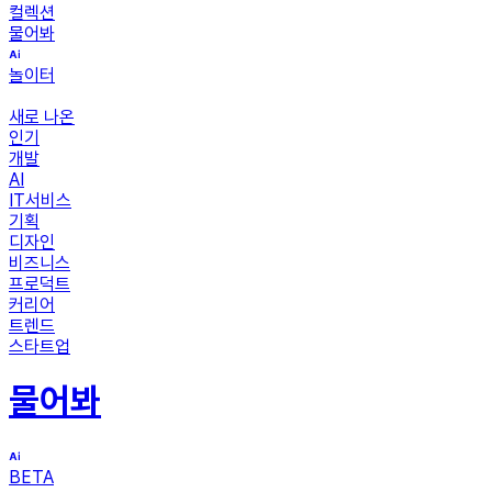
컬렉션
물어봐
놀이터
새로 나온
인기
개발
AI
IT서비스
기획
디자인
비즈니스
프로덕트
커리어
트렌드
스타트업
물어봐
BETA