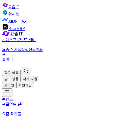
요즘IT
위시켓
AIDP - AX
Rise ERP
콘텐츠
프로덕트 밸리
요즘 작가들
컬렉션
물어봐
놀이터
광고 상품
광고 상품
작가 지원
로그인
회원가입
콘텐츠
프로덕트 밸리
요즘 작가들