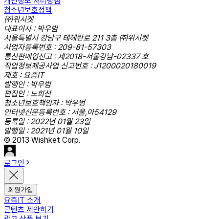
개인정보 처리방침
청소년보호정책
㈜위시켓
대표이사 : 박우범
서울특별시 강남구 테헤란로 211 3층 ㈜위시켓
사업자등록번호 : 209-81-57303
통신판매업신고 : 제2018-서울강남-02337 호
직업정보제공사업 신고번호 : J1200020180019
제호 : 요즘IT
발행인 : 박우범
편집인 : 노희선
청소년보호책임자 : 박우범
인터넷신문등록번호 : 서울,아54129
등록일 : 2022년 01월 23일
발행일 : 2021년 01월 10일
© 2013 Wishket Corp.
로그인
회원가입
요즘IT 소개
콘텐츠 제안하기
광고 상품 보기