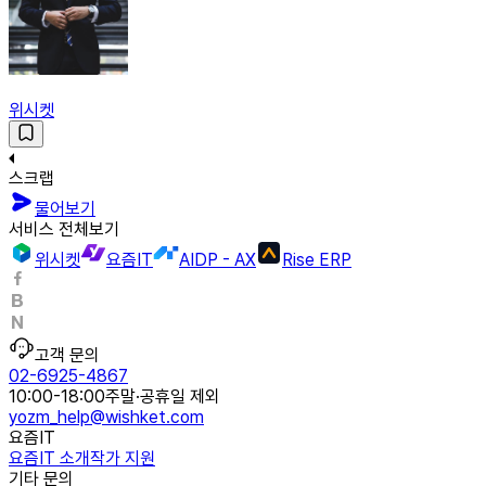
위시켓
스크랩
물어보기
서비스 전체보기
위시켓
요즘IT
AIDP - AX
Rise ERP
고객 문의
02-6925-4867
10:00-18:00
주말·공휴일 제외
yozm_help@wishket.com
요즘IT
요즘IT 소개
작가 지원
기타 문의