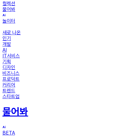
컬렉션
물어봐
놀이터
새로 나온
인기
개발
AI
IT서비스
기획
디자인
비즈니스
프로덕트
커리어
트렌드
스타트업
물어봐
BETA