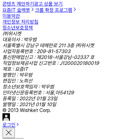
콘텐츠 제안하기
광고 상품 보기
요즘IT 슬랙봇
크롬 확장 프로그램
이용약관
개인정보 처리방침
청소년보호정책
㈜위시켓
대표이사 : 박우범
서울특별시 강남구 테헤란로 211 3층 ㈜위시켓
사업자등록번호 : 209-81-57303
통신판매업신고 : 제2018-서울강남-02337 호
직업정보제공사업 신고번호 : J1200020180019
제호 : 요즘IT
발행인 : 박우범
편집인 : 노희선
청소년보호책임자 : 박우범
인터넷신문등록번호 : 서울,아54129
등록일 : 2022년 01월 23일
발행일 : 2021년 01월 10일
© 2013 Wishket Corp.
로그인