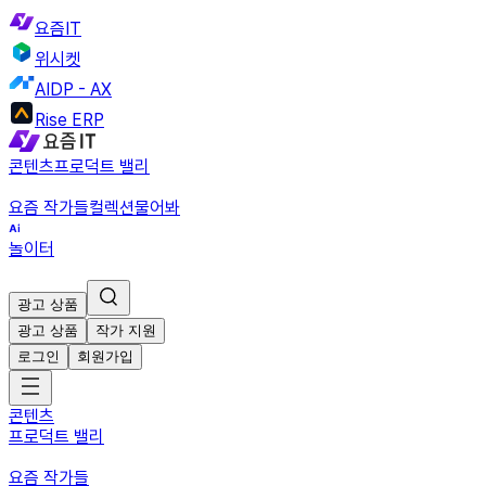
요즘IT
위시켓
AIDP - AX
Rise ERP
콘텐츠
프로덕트 밸리
요즘 작가들
컬렉션
물어봐
놀이터
광고 상품
광고 상품
작가 지원
로그인
회원가입
콘텐츠
프로덕트 밸리
요즘 작가들