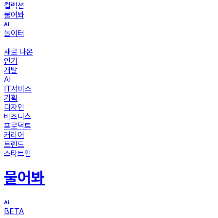
컬렉션
물어봐
놀이터
새로 나온
인기
개발
AI
IT서비스
기획
디자인
비즈니스
프로덕트
커리어
트렌드
스타트업
물어봐
BETA