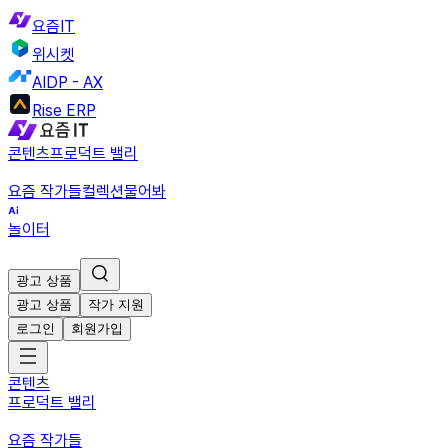
요즘IT
위시켓
AIDP - AX
Rise ERP
콘텐츠
프로덕트 밸리
요즘 작가들
컬렉션
물어봐
놀이터
광고 상품
광고 상품
작가 지원
로그인
회원가입
콘텐츠
프로덕트 밸리
요즘 작가들