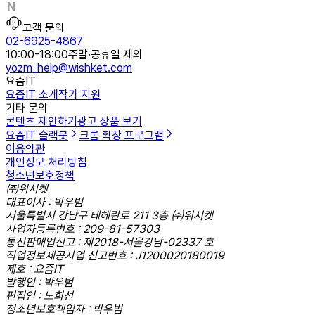
고객 문의
02-6925-4867
10:00-18:00
주말·공휴일 제외
yozm_help@wishket.com
요즘IT
요즘IT 소개
작가 지원
기타 문의
콘텐츠 제안하기
광고 상품 보기
요즘IT 슬랙봇
크롬 확장 프로그램
이용약관
개인정보 처리방침
청소년보호정책
㈜위시켓
대표이사 : 박우범
서울특별시 강남구 테헤란로 211 3층 ㈜위시켓
사업자등록번호 : 209-81-57303
통신판매업신고 : 제2018-서울강남-02337 호
직업정보제공사업 신고번호 : J1200020180019
제호 : 요즘IT
발행인 : 박우범
편집인 : 노희선
청소년보호책임자 : 박우범