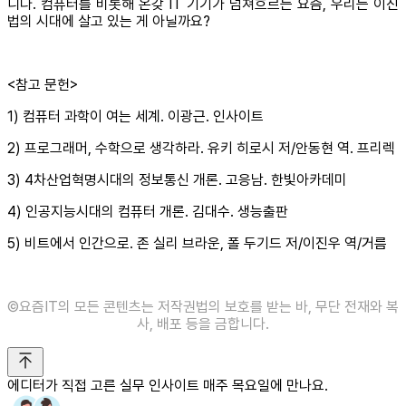
니다. 컴퓨터를 비롯해 온갖 IT 기기가 넘쳐흐르는 요즘, 우리는 이진
법의 시대에 살고 있는 게 아닐까요?
<참고 문헌>
1) 컴퓨터 과학이 여는 세계. 이광근. 인사이트
2) 프로그래머, 수학으로 생각하라. 유키 히로시 저/안동현 역. 프리렉
3) 4차산업혁명시대의 정보통신 개론. 고응남. 한빛아카데미
4) 인공지능시대의 컴퓨터 개론. 김대수. 생능출판
5) 비트에서 인간으로. 존 실리 브라운, 폴 두기드 저/이진우 역/거름
©️요즘IT의 모든 콘텐츠는 저작권법의 보호를 받는 바, 무단 전재와 복
사, 배포 등을 금합니다.
에디터가 직접 고른 실무 인사이트 매주 목요일에 만나요.