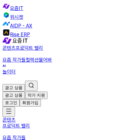
요즘IT
위시켓
AIDP - AX
Rise ERP
콘텐츠
프로덕트 밸리
요즘 작가들
컬렉션
물어봐
놀이터
광고 상품
광고 상품
작가 지원
로그인
회원가입
콘텐츠
프로덕트 밸리
요즘 작가들