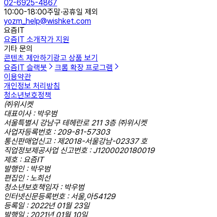
02-6925-4867
10:00-18:00
주말·공휴일 제외
yozm_help@wishket.com
요즘IT
요즘IT 소개
작가 지원
기타 문의
콘텐츠 제안하기
광고 상품 보기
요즘IT 슬랙봇
크롬 확장 프로그램
이용약관
개인정보 처리방침
청소년보호정책
㈜위시켓
대표이사 : 박우범
서울특별시 강남구 테헤란로 211 3층 ㈜위시켓
사업자등록번호 : 209-81-57303
통신판매업신고 : 제2018-서울강남-02337 호
직업정보제공사업 신고번호 : J1200020180019
제호 : 요즘IT
발행인 : 박우범
편집인 : 노희선
청소년보호책임자 : 박우범
인터넷신문등록번호 : 서울,아54129
등록일 : 2022년 01월 23일
발행일 : 2021년 01월 10일