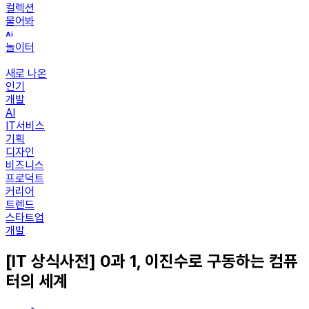
컬렉션
물어봐
놀이터
새로 나온
인기
개발
AI
IT서비스
기획
디자인
비즈니스
프로덕트
커리어
트렌드
스타트업
개발
[IT 상식사전] 0과 1, 이진수로 구동하는 컴퓨
터의 세계