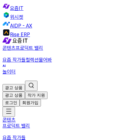
요즘IT
위시켓
AIDP - AX
Rise ERP
콘텐츠
프로덕트 밸리
요즘 작가들
컬렉션
물어봐
놀이터
광고 상품
광고 상품
작가 지원
로그인
회원가입
콘텐츠
프로덕트 밸리
요즘 작가들