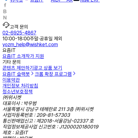
고객 문의
02-6925-4867
10:00-18:00
주말·공휴일 제외
yozm_help@wishket.com
요즘IT
요즘IT 소개
작가 지원
기타 문의
콘텐츠 제안하기
광고 상품 보기
요즘IT 슬랙봇
크롬 확장 프로그램
이용약관
개인정보 처리방침
청소년보호정책
㈜위시켓
대표이사 : 박우범
서울특별시 강남구 테헤란로 211 3층 ㈜위시켓
사업자등록번호 : 209-81-57303
통신판매업신고 : 제2018-서울강남-02337 호
직업정보제공사업 신고번호 : J1200020180019
제호 : 요즘IT