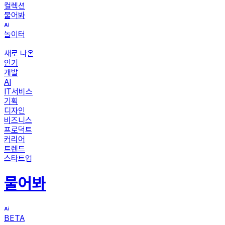
컬렉션
물어봐
놀이터
새로 나온
인기
개발
AI
IT서비스
기획
디자인
비즈니스
프로덕트
커리어
트렌드
스타트업
물어봐
BETA