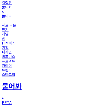
컬렉션
물어봐
놀이터
새로 나온
인기
개발
AI
IT서비스
기획
디자인
비즈니스
프로덕트
커리어
트렌드
스타트업
물어봐
BETA