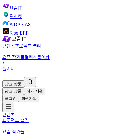
요즘IT
위시켓
AIDP - AX
Rise ERP
콘텐츠
프로덕트 밸리
요즘 작가들
컬렉션
물어봐
놀이터
광고 상품
광고 상품
작가 지원
로그인
회원가입
콘텐츠
프로덕트 밸리
요즘 작가들