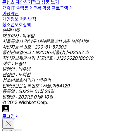
콘텐츠 제안하기
광고 상품 보기
요즘IT 슬랙봇
크롬 확장 프로그램
이용약관
개인정보 처리방침
청소년보호정책
㈜위시켓
대표이사 : 박우범
서울특별시 강남구 테헤란로 211 3층 ㈜위시켓
사업자등록번호 : 209-81-57303
통신판매업신고 : 제2018-서울강남-02337 호
직업정보제공사업 신고번호 : J1200020180019
제호 : 요즘IT
발행인 : 박우범
편집인 : 노희선
청소년보호책임자 : 박우범
인터넷신문등록번호 : 서울,아54129
등록일 : 2022년 01월 23일
발행일 : 2021년 01월 10일
© 2013 Wishket Corp.
로그인