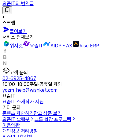
요즘IT의 번역글
스크랩
물어보기
서비스 전체보기
위시켓
요즘IT
AIDP - AX
Rise ERP
고객 문의
02-6925-4867
10:00-18:00
주말·공휴일 제외
yozm_help@wishket.com
요즘IT
요즘IT 소개
작가 지원
기타 문의
콘텐츠 제안하기
광고 상품 보기
요즘IT 슬랙봇
크롬 확장 프로그램
이용약관
개인정보 처리방침
청소년보호정책