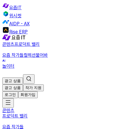
요즘IT
위시켓
AIDP - AX
Rise ERP
콘텐츠
프로덕트 밸리
요즘 작가들
컬렉션
물어봐
놀이터
광고 상품
광고 상품
작가 지원
로그인
회원가입
콘텐츠
프로덕트 밸리
요즘 작가들