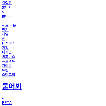
컬렉션
물어봐
놀이터
새로 나온
인기
개발
AI
IT서비스
기획
디자인
비즈니스
프로덕트
커리어
트렌드
스타트업
물어봐
BETA