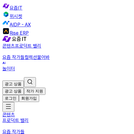
요즘IT
위시켓
AIDP - AX
Rise ERP
콘텐츠
프로덕트 밸리
요즘 작가들
컬렉션
물어봐
놀이터
광고 상품
광고 상품
작가 지원
로그인
회원가입
콘텐츠
프로덕트 밸리
요즘 작가들