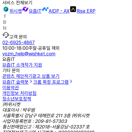
서비스 전체보기
위시켓
요즘IT
AIDP - AX
Rise ERP
고객 문의
02-6925-4867
10:00-18:00
주말·공휴일 제외
yozm_help@wishket.com
요즘IT
요즘IT 소개
작가 지원
기타 문의
콘텐츠 제안하기
광고 상품 보기
요즘IT 슬랙봇
크롬 확장 프로그램
이용약관
개인정보 처리방침
청소년보호정책
㈜위시켓
대표이사 : 박우범
서울특별시 강남구 테헤란로 211 3층 ㈜위시켓
사업자등록번호 : 209-81-57303
통신판매업신고 : 제2018-서울강남-02337 호