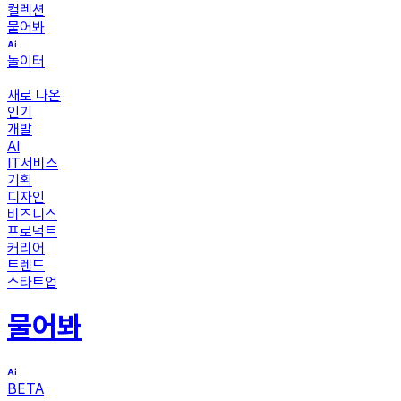
컬렉션
물어봐
놀이터
새로 나온
인기
개발
AI
IT서비스
기획
디자인
비즈니스
프로덕트
커리어
트렌드
스타트업
물어봐
BETA