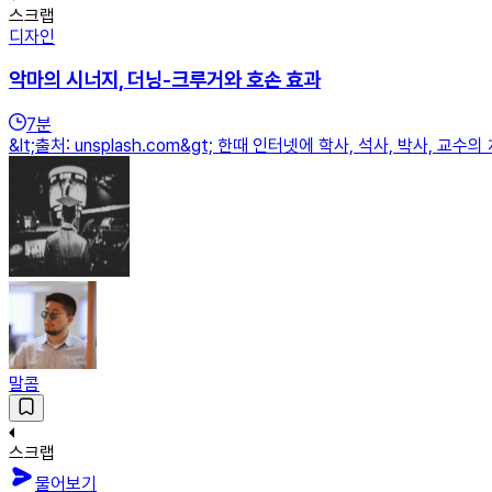
스크랩
디자인
악마의 시너지, 더닝-크루거와 호손 효과
7
분
&lt;출처: unsplash.com&gt; 한때 인터넷에 학사, 석사, 박사,
말콤
스크랩
물어보기