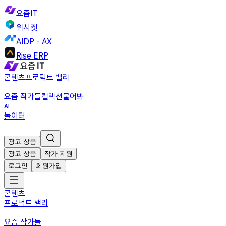
요즘IT
위시켓
AIDP - AX
Rise ERP
콘텐츠
프로덕트 밸리
요즘 작가들
컬렉션
물어봐
놀이터
광고 상품
광고 상품
작가 지원
로그인
회원가입
콘텐츠
프로덕트 밸리
요즘 작가들