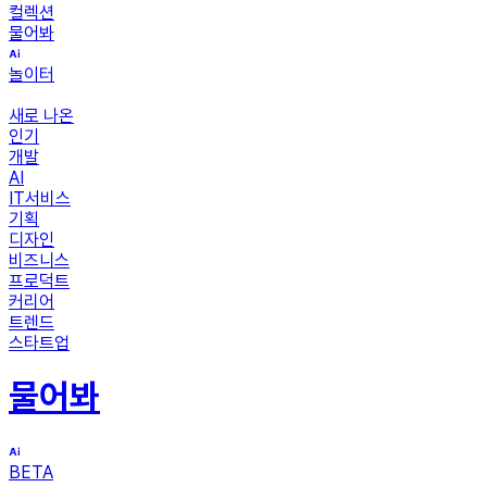
컬렉션
물어봐
놀이터
새로 나온
인기
개발
AI
IT서비스
기획
디자인
비즈니스
프로덕트
커리어
트렌드
스타트업
물어봐
BETA