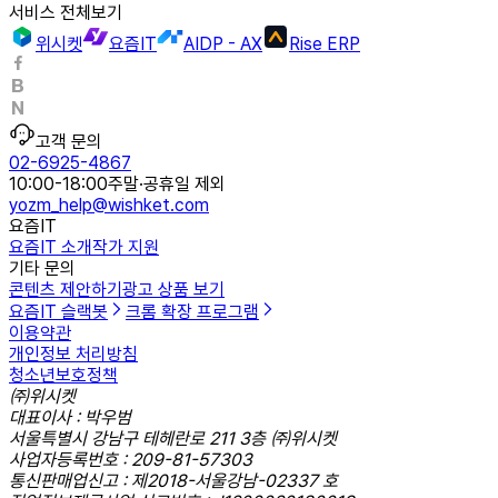
서비스 전체보기
위시켓
요즘IT
AIDP - AX
Rise ERP
고객 문의
02-6925-4867
10:00-18:00
주말·공휴일 제외
yozm_help@wishket.com
요즘IT
요즘IT 소개
작가 지원
기타 문의
콘텐츠 제안하기
광고 상품 보기
요즘IT 슬랙봇
크롬 확장 프로그램
이용약관
개인정보 처리방침
청소년보호정책
㈜위시켓
대표이사 : 박우범
서울특별시 강남구 테헤란로 211 3층 ㈜위시켓
사업자등록번호 : 209-81-57303
통신판매업신고 : 제2018-서울강남-02337 호