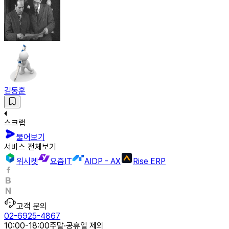
김동훈
스크랩
물어보기
서비스 전체보기
위시켓
요즘IT
AIDP - AX
Rise ERP
고객 문의
02-6925-4867
10:00-18:00
주말·공휴일 제외