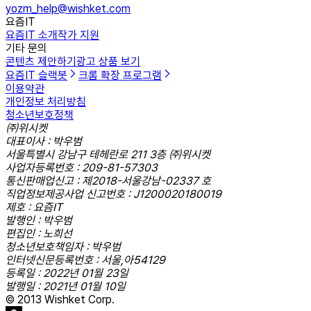
yozm_help@wishket.com
요즘IT
요즘IT 소개
작가 지원
기타 문의
콘텐츠 제안하기
광고 상품 보기
요즘IT 슬랙봇
크롬 확장 프로그램
이용약관
개인정보 처리방침
청소년보호정책
㈜위시켓
대표이사 : 박우범
서울특별시 강남구 테헤란로 211 3층 ㈜위시켓
사업자등록번호 : 209-81-57303
통신판매업신고 : 제2018-서울강남-02337 호
직업정보제공사업 신고번호 : J1200020180019
제호 : 요즘IT
발행인 : 박우범
편집인 : 노희선
청소년보호책임자 : 박우범
인터넷신문등록번호 : 서울,아54129
등록일 : 2022년 01월 23일
발행일 : 2021년 01월 10일
© 2013 Wishket Corp.