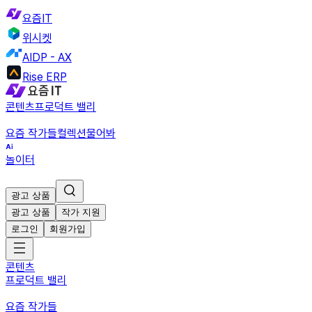
요즘IT
위시켓
AIDP - AX
Rise ERP
콘텐츠
프로덕트 밸리
요즘 작가들
컬렉션
물어봐
놀이터
광고 상품
광고 상품
작가 지원
로그인
회원가입
콘텐츠
프로덕트 밸리
요즘 작가들