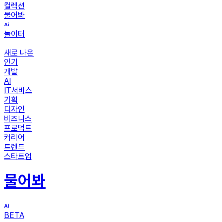
컬렉션
물어봐
놀이터
새로 나온
인기
개발
AI
IT서비스
기획
디자인
비즈니스
프로덕트
커리어
트렌드
스타트업
물어봐
BETA