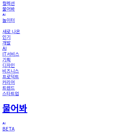
컬렉션
물어봐
놀이터
새로 나온
인기
개발
AI
IT서비스
기획
디자인
비즈니스
프로덕트
커리어
트렌드
스타트업
물어봐
BETA