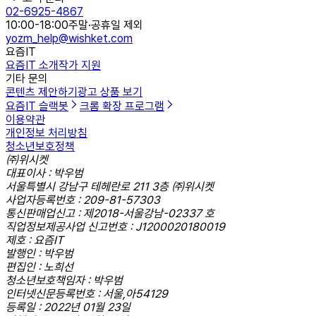
02-6925-4867
10:00-18:00
주말·공휴일 제외
yozm_help@wishket.com
요즘IT
요즘IT 소개
작가 지원
기타 문의
콘텐츠 제안하기
광고 상품 보기
요즘IT 슬랙봇
크롬 확장 프로그램
이용약관
개인정보 처리방침
청소년보호정책
㈜위시켓
대표이사 : 박우범
서울특별시 강남구 테헤란로 211 3층 ㈜위시켓
사업자등록번호 : 209-81-57303
통신판매업신고 : 제2018-서울강남-02337 호
직업정보제공사업 신고번호 : J1200020180019
제호 : 요즘IT
발행인 : 박우범
편집인 : 노희선
청소년보호책임자 : 박우범
인터넷신문등록번호 : 서울,아54129
등록일 : 2022년 01월 23일