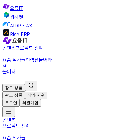
요즘IT
위시켓
AIDP - AX
Rise ERP
콘텐츠
프로덕트 밸리
요즘 작가들
컬렉션
물어봐
놀이터
광고 상품
광고 상품
작가 지원
로그인
회원가입
콘텐츠
프로덕트 밸리
요즘 작가들