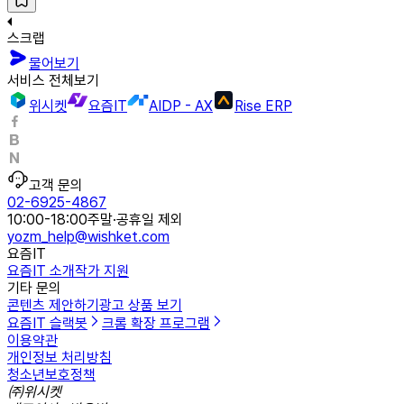
스크랩
물어보기
서비스 전체보기
위시켓
요즘IT
AIDP - AX
Rise ERP
고객 문의
02-6925-4867
10:00-18:00
주말·공휴일 제외
yozm_help@wishket.com
요즘IT
요즘IT 소개
작가 지원
기타 문의
콘텐츠 제안하기
광고 상품 보기
요즘IT 슬랙봇
크롬 확장 프로그램
이용약관
개인정보 처리방침
청소년보호정책
㈜위시켓