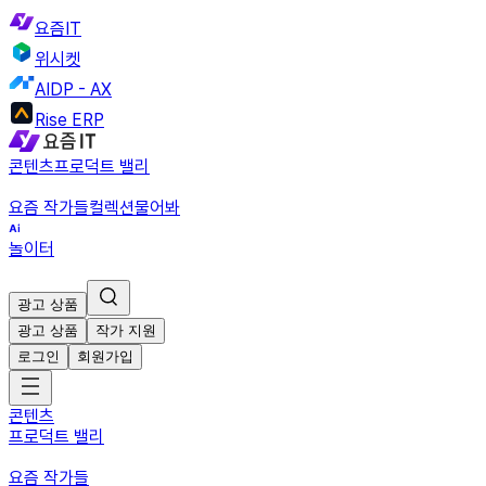
요즘IT
위시켓
AIDP - AX
Rise ERP
콘텐츠
프로덕트 밸리
요즘 작가들
컬렉션
물어봐
놀이터
광고 상품
광고 상품
작가 지원
로그인
회원가입
콘텐츠
프로덕트 밸리
요즘 작가들