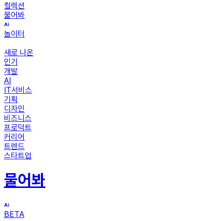
컬렉션
물어봐
놀이터
새로 나온
인기
개발
AI
IT서비스
기획
디자인
비즈니스
프로덕트
커리어
트렌드
스타트업
물어봐
BETA