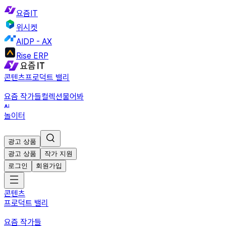
요즘IT
위시켓
AIDP - AX
Rise ERP
콘텐츠
프로덕트 밸리
요즘 작가들
컬렉션
물어봐
놀이터
광고 상품
광고 상품
작가 지원
로그인
회원가입
콘텐츠
프로덕트 밸리
요즘 작가들