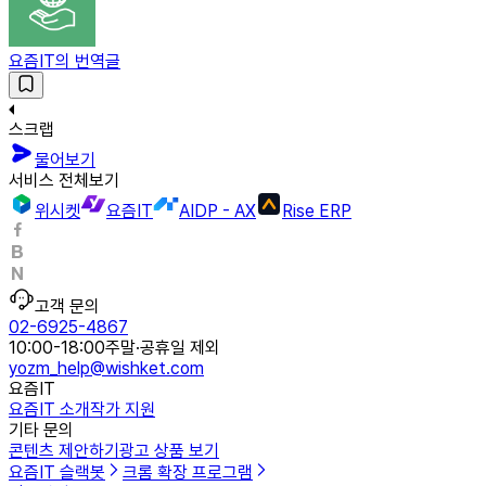
요즘IT의 번역글
스크랩
물어보기
서비스 전체보기
위시켓
요즘IT
AIDP - AX
Rise ERP
고객 문의
02-6925-4867
10:00-18:00
주말·공휴일 제외
yozm_help@wishket.com
요즘IT
요즘IT 소개
작가 지원
기타 문의
콘텐츠 제안하기
광고 상품 보기
요즘IT 슬랙봇
크롬 확장 프로그램