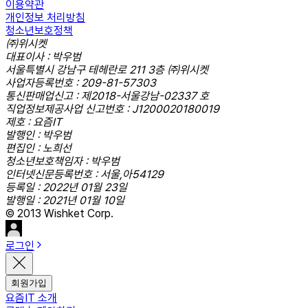
이용약관
개인정보 처리방침
청소년보호정책
㈜위시켓
대표이사 : 박우범
서울특별시 강남구 테헤란로 211 3층 ㈜위시켓
사업자등록번호 : 209-81-57303
통신판매업신고 : 제2018-서울강남-02337 호
직업정보제공사업 신고번호 : J1200020180019
제호 : 요즘IT
발행인 : 박우범
편집인 : 노희선
청소년보호책임자 : 박우범
인터넷신문등록번호 : 서울,아54129
등록일 : 2022년 01월 23일
발행일 : 2021년 01월 10일
© 2013 Wishket Corp.
로그인
회원가입
요즘IT 소개