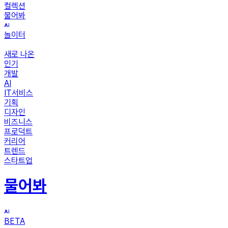
컬렉션
물어봐
놀이터
새로 나온
인기
개발
AI
IT서비스
기획
디자인
비즈니스
프로덕트
커리어
트렌드
스타트업
물어봐
BETA