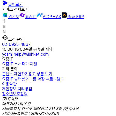
물어보기
서비스 전체보기
위시켓
요즘IT
AIDP - AX
Rise ERP
고객 문의
02-6925-4867
10:00-18:00
주말·공휴일 제외
yozm_help@wishket.com
요즘IT
요즘IT 소개
작가 지원
기타 문의
콘텐츠 제안하기
광고 상품 보기
요즘IT 슬랙봇
크롬 확장 프로그램
이용약관
개인정보 처리방침
청소년보호정책
㈜위시켓
대표이사 : 박우범
서울특별시 강남구 테헤란로 211 3층 ㈜위시켓
사업자등록번호 : 209-81-57303