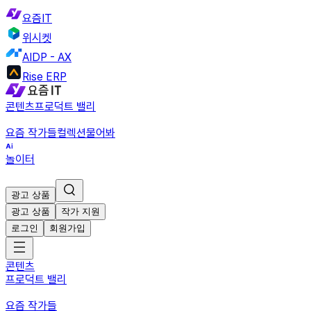
요즘IT
위시켓
AIDP - AX
Rise ERP
콘텐츠
프로덕트 밸리
요즘 작가들
컬렉션
물어봐
놀이터
광고 상품
광고 상품
작가 지원
로그인
회원가입
콘텐츠
프로덕트 밸리
요즘 작가들