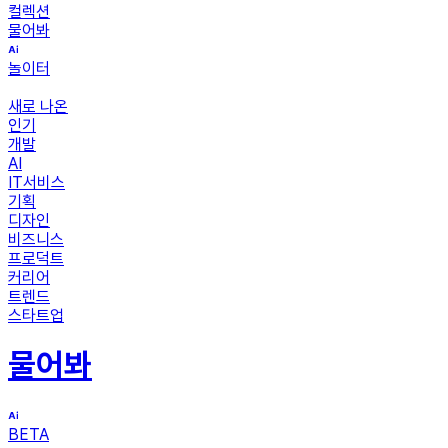
컬렉션
물어봐
놀이터
새로 나온
인기
개발
AI
IT서비스
기획
디자인
비즈니스
프로덕트
커리어
트렌드
스타트업
물어봐
BETA